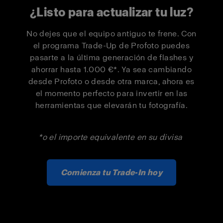
¿Listo para actualizar tu luz?
Pro-D3 1250
500 €
300 €
No dejes que el equipo antiguo te frene. Con
el programa Trade-Up de Profoto puedes
Pro-D3 1250
1 000 €
550 €
pasarte a la última generación de flashes y
Duo Kit
ahorrar hasta 1.000 €*. Ya sea cambiando
desde Profoto o desde otra marca, ahora es
Pro-B3 Single
500 €
300 €
el momento perfecto para invertir en las
Kit
herramientas que elevarán tu fotografía.
Pro-B3 Duo Kit
1 000 €
550 €
*o el importe equivalente en su divisa
Comienza tu Trade-In hoy