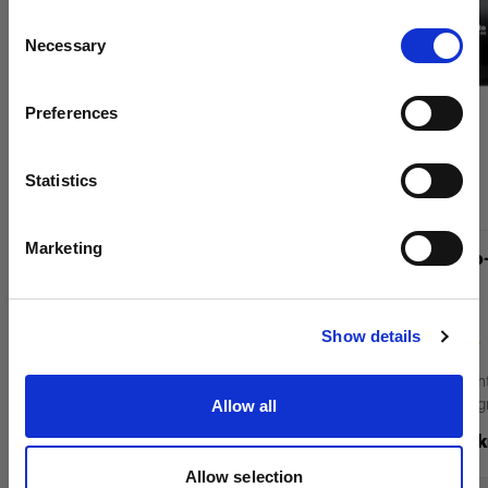
¿Quieres actualizar tu ubicación?
Consent
Necessary
Selection
País
Preferences
Sweden
Idioma
Statistics
Español
Marketing
Profoto Pro-D3 750 Duo Kit
Profoto Pro
Visitar el sitio
Show details
(
12
)
Foco monolight con alimentación de red para
Foco monolight
sesiones fotográficas de gran volumen
sesiones fotog
Allow all
74 470,00 kr
49 995,00 k
Allow selection