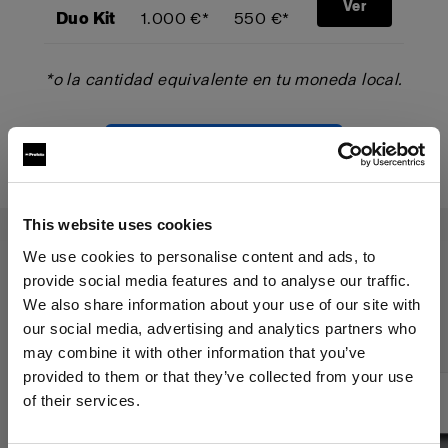
Ver
Duo Kit
1.000 €*
550 €*
*o la cantidad equivalente en tu moneda local.
Comienza tu Trade-Up
This website uses cookies
We use cookies to personalise content and ads, to
provide social media features and to analyse our traffic.
El programa Trade-Up se aplica a
We also share information about your use of our site with
los siguientes productos:
our social media, advertising and analytics partners who
may combine it with other information that you’ve
provided to them or that they’ve collected from your use
of their services.
Creemos
que
estás
en
Sweden
.