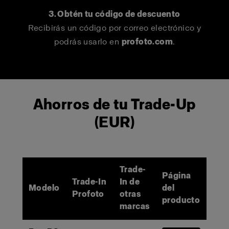
3. Obtén tu código de descuento
Recibirás un código por correo electrónico y
podrás usarlo en
profoto.com
.
Ahorros de tu Trade-Up
(EUR)
Trade-
Página
Trade-In
In de
Modelo
del
Profoto
otras
producto
marcas