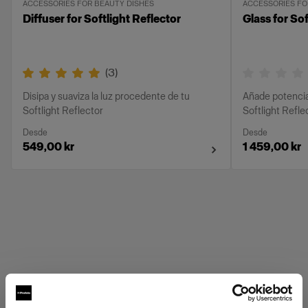
ACCESSORIES FOR BEAUTY DISHES
ACCESSORIES FO
Diffuser for Softlight Reflector
Glass for Sof
(
3
)
Disipa y suaviza la luz procedente de tu
Añade potencia
Softlight Reflector
Softlight Refle
Desde
Desde
549,00 kr
1 459,00 kr