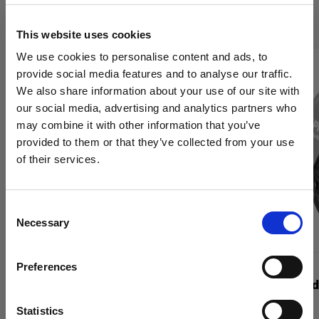
Grids de Profoto
This website uses cookies
We use cookies to personalise content and ads, to
provide social media features and to analyse our traffic.
We also share information about your use of our site with
our social media, advertising and analytics partners who
may combine it with other information that you’ve
provided to them or that they’ve collected from your use
of their services.
Creemos
que
estás
en
Sweden
.
¿Quieres actualizar tu ubicación?
Consent
Necessary
Selection
País
Preferences
Sweden
GRIDS
GRIDS
Clic Grid Kit
Clic Softgri
Idioma
Statistics