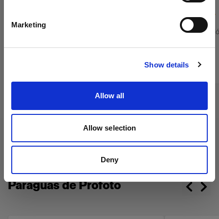
Español
(
3
)
Marketing
Limita la difusi
Visitar el sitio
Desde
Desde
Show details
899,00 kr
1 495,00 kr
Allow all
Allow selection
Deny
Paraguas de Profoto