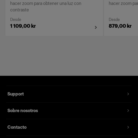
hacer zoom para obtener una luz con
hacer zoom par
contraste
Desde
Desde
1 109,00 kr
879,00 kr
Support
Sobre nosotros
Contacto