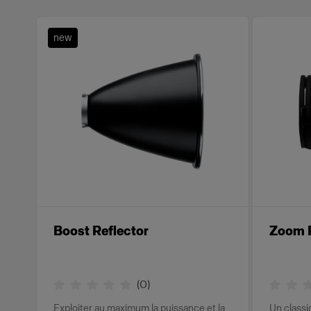
new
Boost Reflector
Zoom R
(
0
)
Exploiter au maximum la puissance et la
Un classi