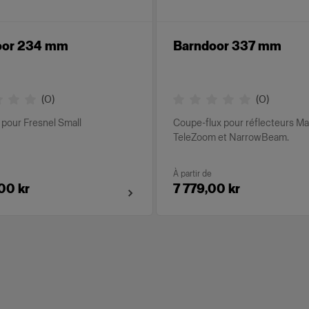
oor 234 mm
Barndoor 337 mm
(
0
)
(
0
)
pour Fresnel Small
Coupe-flux pour réflecteurs M
TeleZoom et NarrowBeam.
À partir de
00 kr
7 779,00 kr