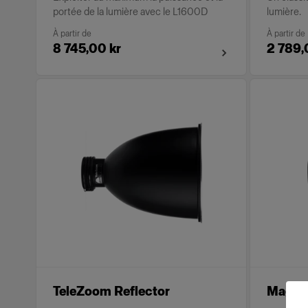
portée de la lumière avec le L1600D
lumière.
À partir de
À partir de
8 745,00 kr
2 789,
TeleZoom Reflector
Magnum