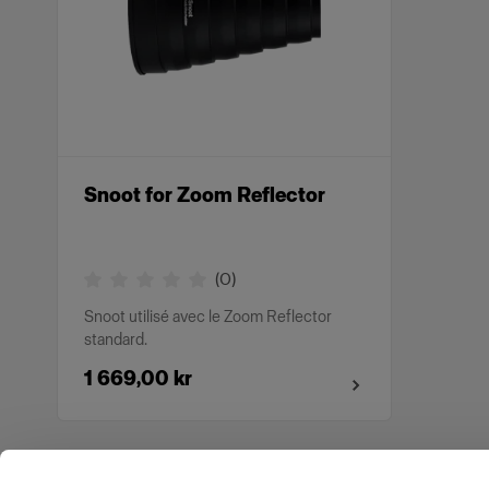
Snoot for Zoom Reflector
(
0
)
Snoot utilisé avec le Zoom Reflector
standard.
1 669,00 kr