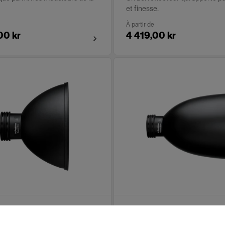
et finesse.
À partir de
00 kr
4 419,00 kr
 Reflector White
TeleZoom Reflector Wh