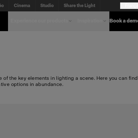
éo
Cinema
Studio
Share the Light
França
Experience our products
Inspiration
Book a dem
e of the key elements in lighting a scene. Here you can find
ative options in abundance.