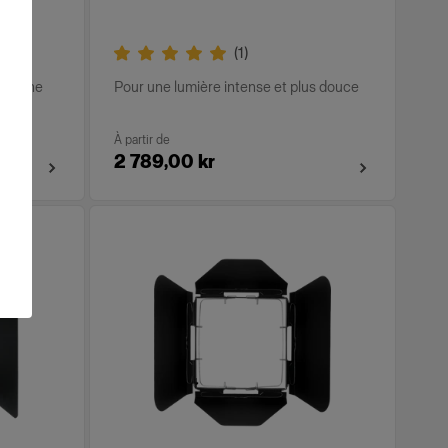
(
1
)
omogène
Pour une lumière intense et plus douce
À partir de
2 789,00 kr