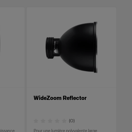
WideZoom Reflector
(
0
)
uissance
Pour une lumière polyvalente large,