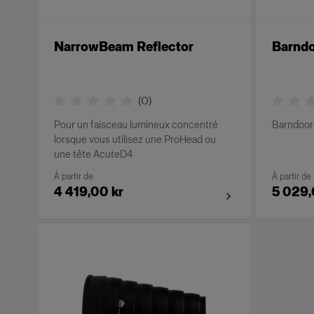
NarrowBeam Reflector
Barnd
(
0
)
Pour un faisceau lumineux concentré
Barndoor 
lorsque vous utilisez une ProHead ou
une tête AcuteD4
À partir de
À partir de
4 419,00 kr
5 029,