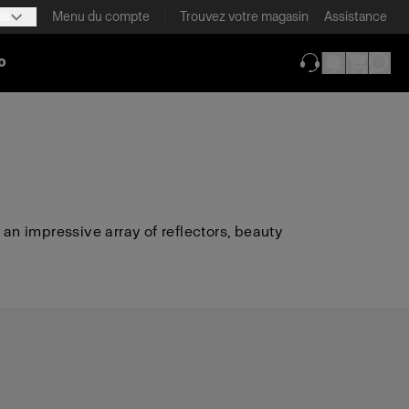
is
Menu du compte
Trouvez votre magasin
Assistance
o
(ouverture dans 
 an impressive array of reflectors, beauty