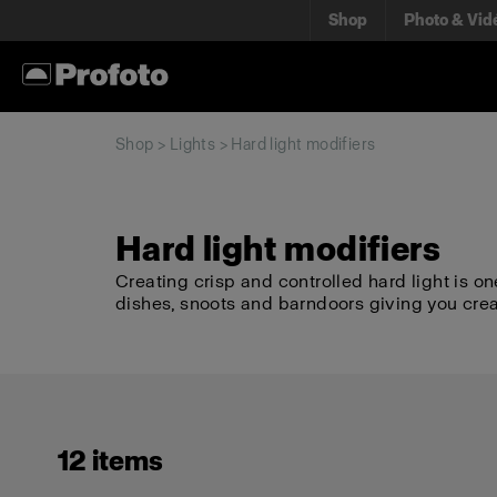
Shop
Photo & Vid
Shop
>
Lights
> Hard light modifiers
Hard light modifiers
Creating crisp and controlled hard light is on
dishes, snoots and barndoors giving you cre
12 items