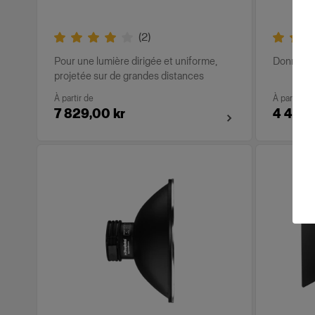
(
2
)
Pour une lumière dirigée et uniforme,
Donne une
projetée sur de grandes distances
À partir de
À partir de
7 829,00 kr
4 419,