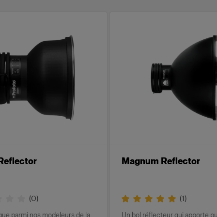
eflector
Magnum Reflector
(
0
)
(
1
)
que parmi nos modeleurs de la
Un bol réflecteur qui apporte p