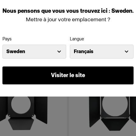
Nous
pensons
que
vous
vous
trouvez
ici :
Sweden
.
(
1
)
(
0
)
Mettre à jour votre emplacement ?
 lumière intense et plus douce
Pour une lumière dirigée et h
Pays
Langue
À partir de
00 kr
6 709,00 kr
Sweden
Français
Visiter le site