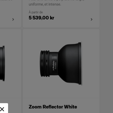
uniforme, et intense.
À partir de
5 539,00 kr
ite
Zoom Reflector White