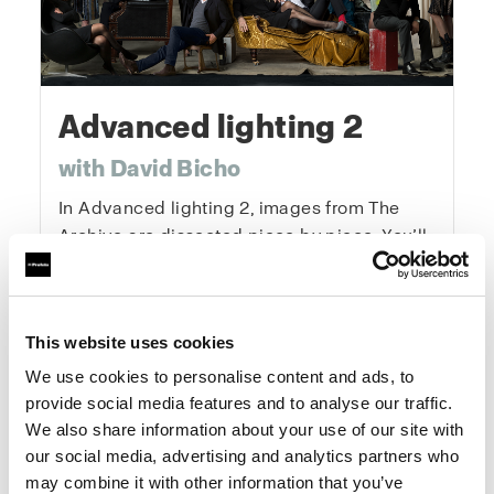
Advanced lighting 2
with David Bicho
In Advanced lighting 2, images from The
Archive are dissected piece by piece. You’ll
see exactly how they were created, explore
lighting diagrams, and understand every
creative decision behind them. This course
This website uses cookies
gives you the tools and mindset to elevate
your photography systematically and
We use cookies to personalise content and ads, to
creatively — from concept to final image.
provide social media features and to analyse our traffic.
We also share information about your use of our site with
our social media, advertising and analytics partners who
One-Time Purchase
$199
may combine it with other information that you’ve