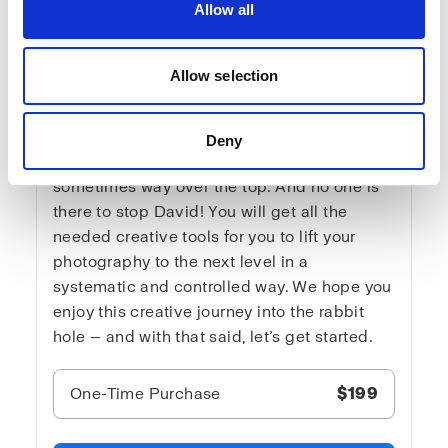
Allow all
with David Bicho
In Advanced lighting 3, is where you hear
Allow selection
the truth about light. No loose explanations.
The content suits both intermediate and very
advanced light nerds, but never the
Deny
sensitive viewer. It is blunt and direct —
sometimes way over the top. And no one is
there to stop David! You will get all the
needed creative tools for you to lift your
photography to the next level in a
systematic and controlled way. We hope you
enjoy this creative journey into the rabbit
hole — and with that said, let’s get started.
One-Time Purchase
$199