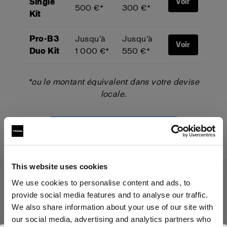
Single
Voir
500 €*
300 €*
Kit
Pro-B3
Jusqu’à
Jusqu’à
Voir
Duo Kit
1 000 €*
550 €*
*ou le montant équivalent dans votre devise
locale.
Démarrer votre Trade-Up
This website uses cookies
We use cookies to personalise content and ads, to
provide social media features and to analyse our traffic.
Le programme Trade-Up
We also share information about your use of our site with
s'applique aux produits suivants :
our social media, advertising and analytics partners who