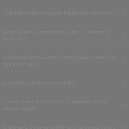
Dois-je envoyer mon ancien équipement à Profoto ?
Combien puis-je économiser grâce au programme
Trade-Up ?
Quels sont les produits Profoto éligibles à cette offre
Selon le modèle que vous choisissez, vous pouvez
promotionnelle ?
économiser jusqu’à
1 000 €
sur les tout derniers flashes
Profoto. Le montant exact dépend si vous échangez du
matériel Profoto ou une autre marque.
Quand le programme prend-il fin ?
Pro-D3 750 (Kit Simple et Duo)
Chaque produit échangé vous donne droit à une remise sur
er
Pro-D3 1250 (Kit Simple et Duo)
une nouvelle unité. Les échanges se font en ratio de un
Le programme de reprise est-il disponible dans le
Pro-B3 (Kit Simple et Duo)
pour un : vous ne pouvez pas échanger deux produits
monde entier ?
contre un seul neuf. Pour bénéficier de la remise complète
Remarque
sur un Duo Kit, vous devez échanger deux produits
éligibles.
Quelle est la durée de validité du code de réduction ?