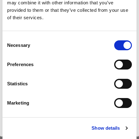
may combine it with other information that you’ve
provided to them or that they’ve collected from your use
of their services.
Nous
pensons
que
vous
vous
trouvez
ici :
Sweden
.
Mettre à jour votre emplacement ?
Consent
Necessary
Selection
Pays
Preferences
Sweden
Statistics
Langue
Français
Marketing
Profoto Pro-D3 750 Duo Kit
Profoto Pro
Visiter le site
Show details
(
12
)