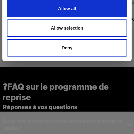
Flash monobloc alimenté sur secteur pour les
Flash monobloc
Allow all
séances photo à grande échelle
séances photo 
74 470,00 kr
49 995,00 k
Allow selection
Deny
❓FAQ sur le programme de
reprise
Réponses à vos questions
Quels sont les produits admissibles au programme de
reprise ?