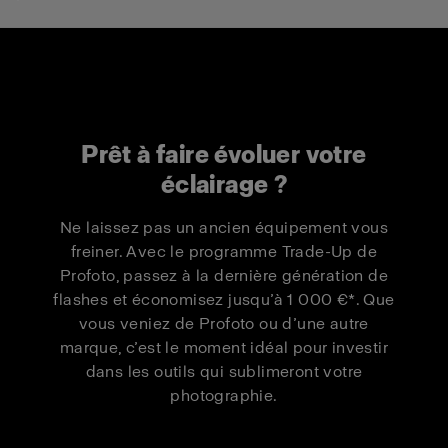
Reprise
Reprise autre
Modèle
Profoto
marque
Pro-D3 750
500 €
300 €
Prêt à faire évoluer votre
Pro-D3 750
éclairage ?
1 000 €
550 €
Duo Kit
Ne laissez pas un ancien équipement vous
Pro-D3 1250
500 €
300 €
freiner. Avec le programme Trade-Up de
Profoto, passez à la dernière génération de
Pro-D3 1250
flashes et économisez jusqu’à 1 000 €*. Que
1 000 €
550 €
Duo Kit
vous veniez de Profoto ou d’une autre
marque, c’est le moment idéal pour investir
dans les outils qui sublimeront votre
Pro-B3 Single
500 €
300 €
photographie.
Kit
Pro-B3 Duo Kit
1 000 €
550 €