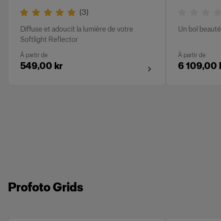
(
3
)
Diffuse et adoucit la lumière de votre
Un bol beauté
Softlight Reflector
À partir de
À partir de
549,00 kr
6 109,00 
Profoto Grids