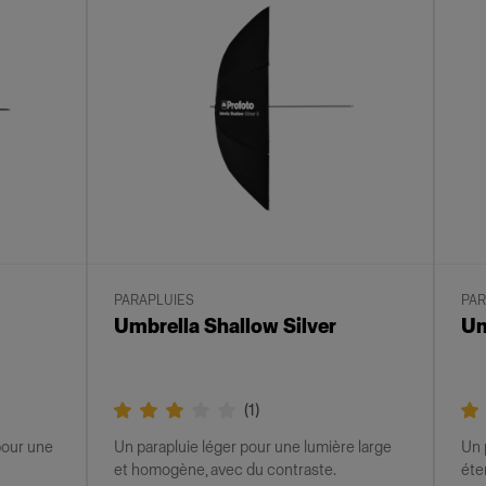
PARAPLUIES
PAR
Umbrella Shallow Silver
Um
(
1
)
pour une
Un parapluie léger pour une lumière large
Un 
et homogène, avec du contraste.
éte