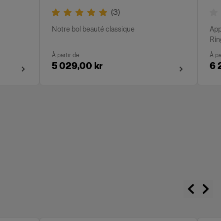
(
3
)
Notre bol beauté classique
App
Rin
À partir de
À pa
5 029,00 kr
6 