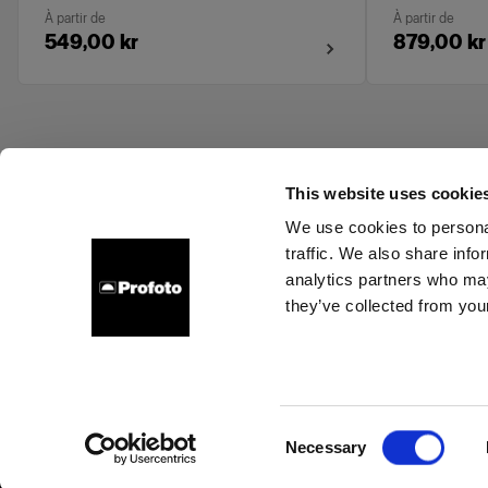
À partir de
À partir de
549,00 kr
879,00 kr
This website uses cookie
We use cookies to personal
traffic. We also share info
Support
À propos de Profoto
Contact
Emploi
analytics partners who may
they’ve collected from your
Cookies
Politique de confidentialité
Conditions d’utilisation
Consent
Necessary
Copyright (C) 1968-2024 Profoto AB - Tous droits réservés.
Selection