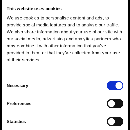
This website uses cookies
We use cookies to personalise content and ads, to
provide social media features and to analyse our traffic.
We also share information about your use of our site with
our social media, advertising and analytics partners who
may combine it with other information that you’ve
Précision et contrôle impressionnants
provided to them or that they’ve collected from your use
Avec une amplitude de réglage de onze
of their services.
diaphragmes à portée de main, vous verrez qu’il
est facile de créer la lumière souhaitée. Il peut
être réglé par paliers d’1/10 de diaphragme, de
Consent
Necessary
2,4 à 2 400 Ws, et vous pouvez contrôler
Selection
indépendamment chaque tête. Tout ce dont vous
avez besoin pour prendre des photos avec
Preferences
puissance et précision, prise après prise.
Statistics
Conçu pour durer, avec une performance
constante