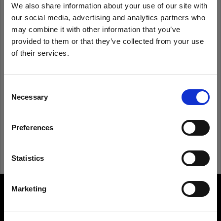
We also share information about your use of our site with
our social media, advertising and analytics partners who
Ricorda
Hai dimenticato la password?
may combine it with other information that you’ve
provided to them or that they’ve collected from your use
of their services.
Accedi
Crediamo
che
tu
sia
nel
Sweden
.
Aggiornare la tua location?
Consent
Non conosci Profoto?
Necessary
Selection
Paese
Registrati
Preferences
Sweden
Lingua
Statistics
Italiano
Marketing
About us
Visita sito