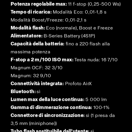
Potenza regolabile max:
11 f-stop (0,25-500 Ws)
Tempo di ricarica:
Modalità Eco: 0,01-1,8 s
Modalità Boost/Freeze: 0,01-2,1 s
Modalità flash:
Eco (normale), Boost e Freeze
Alimentatore:
B-Series Battery (4S1P)
Capacità della batteria:
fino a 220 flash alla
massima potenza
F-stop a 2 m/100 ISO max:
Testa nuda: 16 7/10
Magnum OCF: 32 3/10
Magnum: 32 9/10
Connettività integrata:
Profoto AirX
Bluetooth:
sì
Lumen max della luce continua:
5 000 lm
Gamma di dimmerazione continua:
100-1%
Connettore di sincronizzazione:
sì (1 presa da
3,5 mm (miniphone))
Tubo flash sostituibile dall’utente:
sì