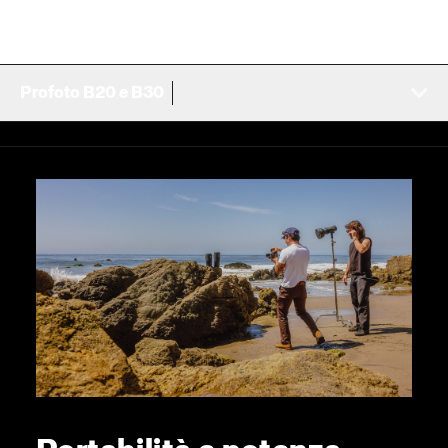
Profoto B20 e B30