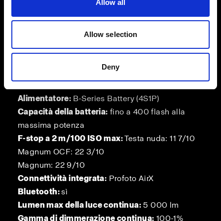
Allow all
Profoto B20
Potenza del flash:
250 Ws
Allow selection
Potenza regolabile max:
11 f-stop (0,25-250 Ws)
Tempo di ricarica:
Modalità Eco: 0,01-1,1 s
Deny
Modalità Boost/Freeze: 0,01-1,2 s
Modalità flash:
Eco (normale), Boost e Freeze
Alimentatore:
B-Series Battery (4S1P)
Capacità della batteria:
fino a 400 flash alla
massima potenza
F-stop a 2 m/100 ISO max:
Testa nuda: 11 7/10
Magnum OCF: 22 3/10
Magnum: 22 9/10
Connettività integrata:
Profoto AirX
Bluetooth:
sì
Lumen max della luce continua:
5 000 lm
Gamma di dimmerazione continua:
100-1%