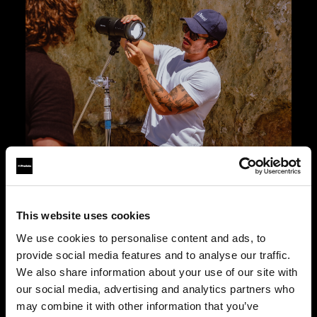
Libertà creativa
This website uses cookies
Il design robusto apre la strada a infinite
We use cookies to personalise content and ads, to
possibilità creative, con accesso a oltre 120 light
provide social media features and to analyse our traffic.
shaping tool inclusa l’intera gamma di softbox.
We also share information about your use of our site with
Questa caratteristica assicura la massima
our social media, advertising and analytics partners who
versatilità, senza compromessi in termini di
may combine it with other information that you’ve