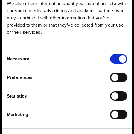
Profoto StyleShoots Vertical ti offre immagini
We also share information about your use of our site with
coerenti e prive di sfondo in modo rapido e
our social media, advertising and analytics partners who
semplice. Ai marchi in cerca di libertà creativa la
may combine it with other information that you’ve
nostra soluzione personalizzabile offre
provided to them or that they’ve collected from your use
possibilità di light shaping senza eguali,
of their services.
consentendo di creare immagini memorabili in
grado di valorizzare il marchio.
Consent
Necessary
Selection
Preferences
Statistics
Marketing