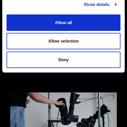
Show details
Fotografia di moda dall'alto
Progettate per soddisfare le esigenze dinamiche
Allow all
dell'e-commerce della moda, le nostre soluzioni
dall'alto ti aiutano a scattare foto di prodotti di
alta qualità che promuovono le conversioni.
Allow selection
Scegli l'efficienza e la facilità di Profoto
StyleShoots Horizontal o opta per la piena
flessibilità creativa con il nostro setup di luci e
Deny
light shaper.