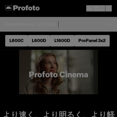
Experience our LED lights
L600C
L600D
L1600D
ProPanel 3x2
Profoto Cinema
より速く、より明るく、より軽