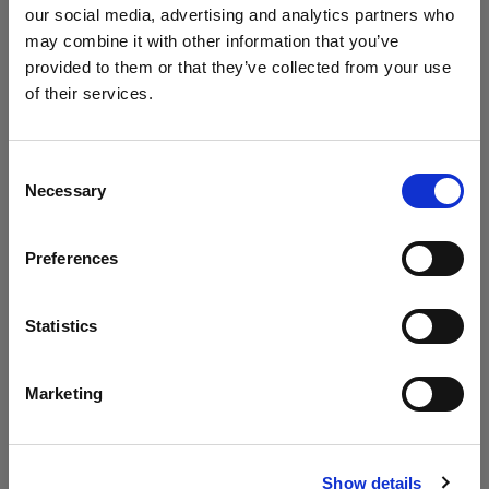
our social media, advertising and analytics partners who
may combine it with other information that you’ve
1 つのツールで 2 種類のライトを
provided to them or that they’ve collected from your use
Geared Up の今回のエピソードでは、Chris が1つ
of their services.
のライトシェーピングツールで 2 種類のライトを
Sweden
にお住まいであると思われます。
作り出す方法について解説しています。どのよう
地域を変更しますか？
なライトシェーピングツールが必要なのか、この
Consent
Necessary
テクニックがどのように機能するのかを学ぶこと
Selection
国
ができます。
Preferences
Sweden
言語
Statistics
アーカイブ
日本語
Marketing
見逃してしまったエピソードも、アーカイブから
ご自由にご覧いただけます。
サイトにアクセス
Show details