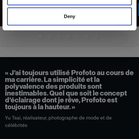
Deny
« J’ai toujours utilisé Profoto au cours de
ma carrière. La simplicité et la
polyvalence des produits sont
inestimables. Quel que soit le concept
d’éclairage dont je rêve, Profoto est
toujours à la hauteur. »
Yu Tsai, réalisateur, photographe de mode et de
célébrités