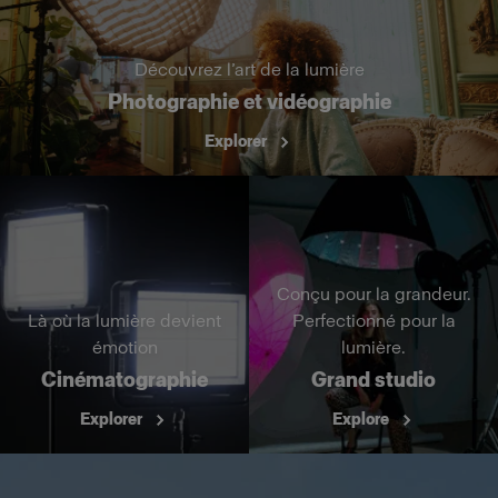
Découvrez l’art de la lumière
Photographie et vidéographie
Explorer
Conçu pour la grandeur.
Là où la lumière devient
Perfectionné pour la
émotion
lumière.
Cinématographie
Grand studio
Explorer
Explore