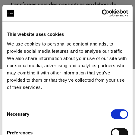
transférées vers des pays situés en dehors de
l’UE / EEE (notamment les États-Unis, le Canada
et le Japon), où le niveau de protection des
données personnelles peut être inférieur à celui
This website uses cookies
de l’UE / EEE. Lors du transfert de données
We use cookies to personalise content and ads, to
personnelles vers des pays situés en dehors de
provide social media features and to analyse our traffic.
l’UE / EEE, nous utilisons les clauses
We also share information about your use of our site with
contractuelles types approuvées par la
our social media, advertising and analytics partners who
Commission européenne afin de garantir un
may combine it with other information that you’ve
niveau suffisant de protection de vos données
provided to them or that they’ve collected from your use
personnelles. Les clauses contractuelles types
of their services.
Nous
pensons
que
vous
vous
trouvez
ici :
peuvent être consultées via le lien
Slovenia
.
suivant :
https://ec.europa.eu/info/strategy/justice-
Mettre à jour votre emplacement ?
Consent
and-fundamental-rights/data-protection/data-
Necessary
Selection
transfers-outside-eu/model-contracts-transfer-
Pays
personal-data-third-countries_en
.
Preferences