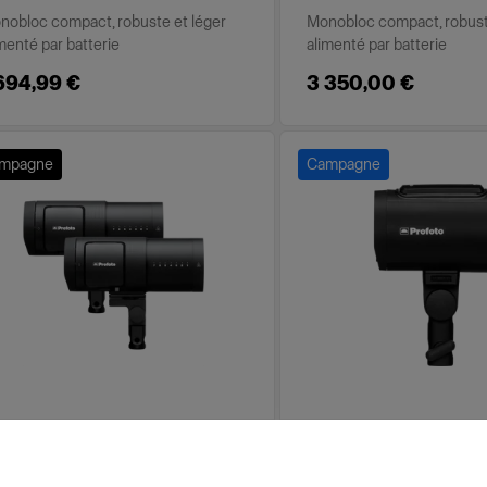
nobloc compact, robuste et léger
Monobloc compact, robust
menté par batterie
alimenté par batterie
694,99 €
3 350,00 €
mpagne
Campagne
TTERY-POWERED
BATTERY-POWERED
ofoto B30 Duo Kit
Profoto A2