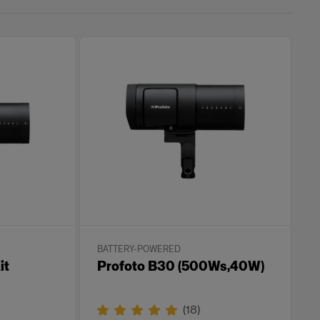
BATTERY-POWERED
it
Profoto B30 (500Ws,40W)
(
18
)