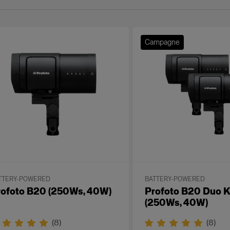
Campagne
TTERY-POWERED
BATTERY-POWERED
rofoto B20 (250Ws, 40W)
Profoto B20 Duo K
(250Ws, 40W)
(
8
)
(
8
)