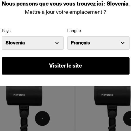
Nous
pensons
que
vous
vous
trouvez
ici :
Slovenia
.
500Ws,40W)
Mettre à jour votre emplacement ?
(
18
)
(
234
)
nobloc compact, robuste et léger
Flash compact alimenté pa
Pays
Langue
menté par batterie
Prix avec remise
:
Slovenia
Français
795,04 €
 350,00 €
895,00 €
Visiter le site
mpagne
Campagne