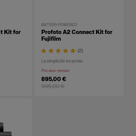
BATTERY-POWERED
 Kit for
Profoto A2 Connect Kit for
Fujifilm
(
2
)
La simplicité incarnée
Prix avec remise
:
895,00 €
995,00 €