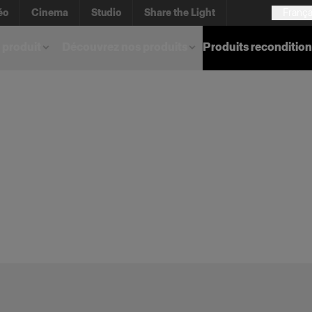
éo
Cinema
Studio
Share the Light
França
 produit
Découvrez nos produits
Produits reconditio