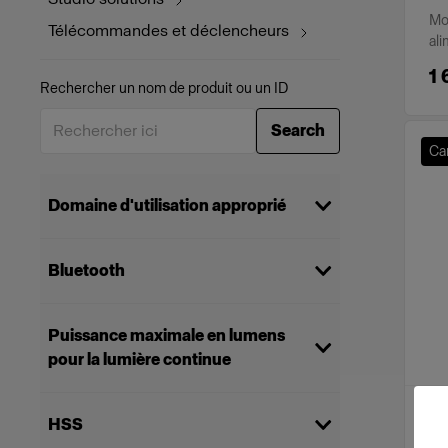
Mo
Télécommandes et déclencheurs
ali
1 
Rechercher un nom de produit ou un ID
Search
Ca
Domaine d'utilisation approprié
Stills
(
11
)
Bluetooth
Video production
(
4
)
Hybrid production
(
4
)
Oui
(
7
)
Brand & commercial productions
(
2
)
Puissance maximale en lumens
pour la lumière continue
Selecting multiple categories will show
products that work for all selected
5000
(
4
)
options
BA
HSS
200
(
4
)
Pr