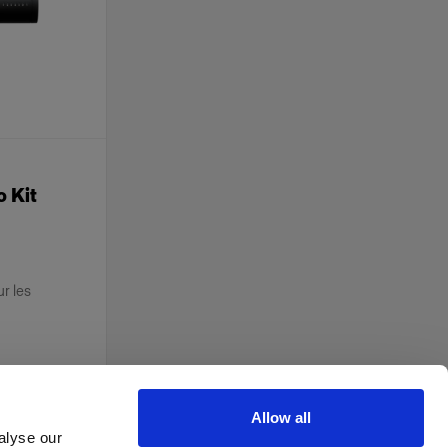
o Kit
ur les
Allow all
alyse our