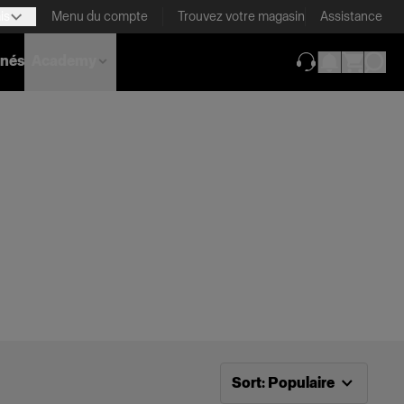
is
Menu du compte
Trouvez votre magasin
Assistance
nnés
Academy
(ouverture dans 
Tri désormais effectué par
P
Sort
:
Populaire