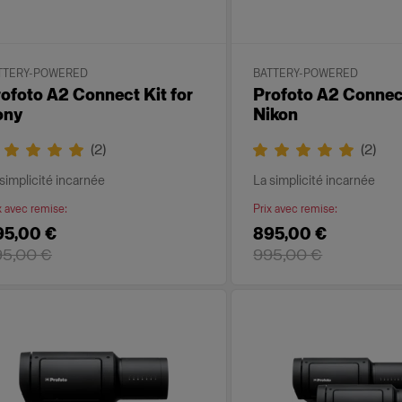
TTERY-POWERED
BATTERY-POWERED
ofoto A2 Connect Kit for
Profoto A2 Connect
ony
Nikon
(
2
)
(
2
)
simplicité incarnée
La simplicité incarnée
x avec remise
:
Prix avec remise
:
95,00 €
895,00 €
95,00 €
995,00 €