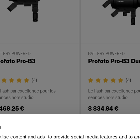
TTERY-POWERED
BATTERY-POWERED
ofoto Pro-B3
Profoto Pro-B3 Du
(
4
)
(
4
)
flash par excellence pour les
Le flash par excellence po
ances hors studio
séances hors studio
 468,25 €
8 834,84 €
s
ise content and ads, to provide social media features and to an