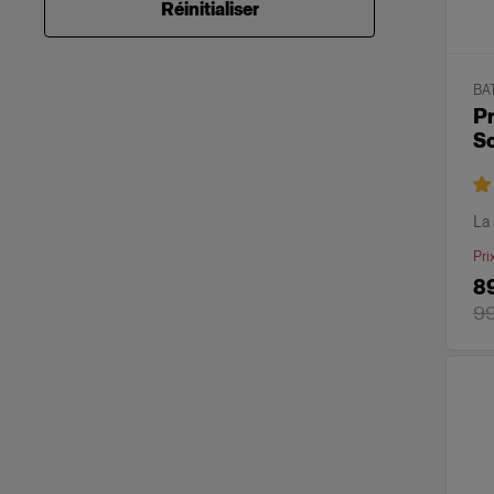
Réinitialiser
BA
Pr
S
La 
Pri
8
9