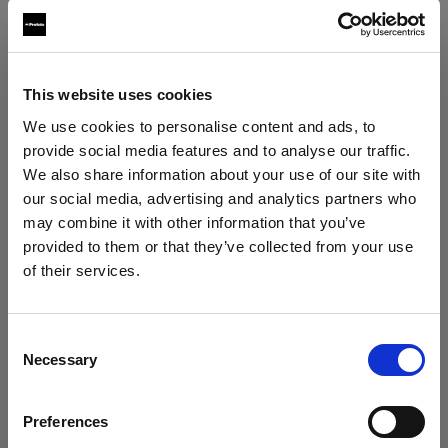
paesi al di fuori dell'UE/SEE, compresi gli Stati
Uniti d'America, il Canada e il Giappone, che
potrebbero avere un livello di protezione dei dati
This website uses cookies
personali inferiore a quello dell'UE/SEE. Quando
trasferiamo i dati personali in paesi al di fuori
We use cookies to personalise content and ads, to
dell'UE/SEE, utilizziamo le clausole contrattuali
provide social media features and to analyse our traffic.
We also share information about your use of our site with
standard approvate dalla Commissione Europea
our social media, advertising and analytics partners who
per garantire un livello sufficiente di protezione
may combine it with other information that you’ve
dei tuoi dati personali. Le clausole contrattuali
provided to them or that they’ve collected from your use
standard sono disponibili al seguente
of their services.
link:
https://ec.europa.eu/info/strategy/justice-
Crediamo
che
tu
sia
nel
Slovenia
.
and-fundamental-rights/data-protection/data-
Aggiornare la tua location?
transfers-outside-eu/model-contracts-transfer-
Consent
Necessary
Selection
personal-data-third-countries_en.
Paese
6. Per quanto tempo conserveremo i
Preferences
Slovenia