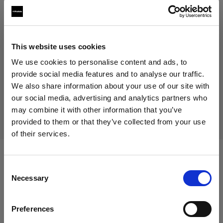
314,00 €
IVA inclusa
257,38 €
IVA esclusa
Disponibile
This website uses cookies
Aggiungi al carrello
We use cookies to personalise content and ads, to
provide social media features and to analyse our traffic.
We also share information about your use of our site with
our social media, advertising and analytics partners who
Consegna e restituzione
may combine it with other information that you’ve
provided to them or that they’ve collected from your use
of their services.
Crediamo
che
tu
sia
nel
Slovenia
.
Aggiornare la tua location?
Compatibile con:
Consent
Necessary
Selection
Paese
Heads
Preferences
Slovenia