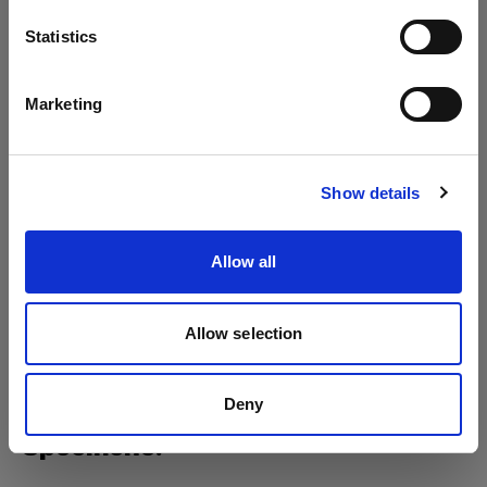
Acute/D4 Head
Lingua
Statistics
ProTwin Head
Italiano
Marketing
ProHead Plus
Visita sito
Show details
Allow all
Allow selection
Deny
Specifiche: