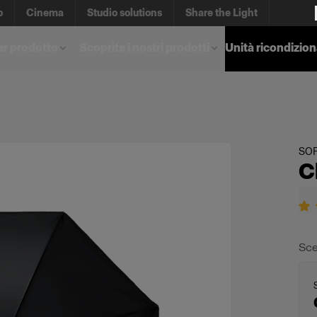
o
Cinema
Studio solutions
Share the Light
er prodotto
Scoprite i nostri prodotti
Unità ricondizio
SO
C
Sce