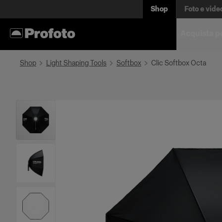
Shop
Foto e vide
Acquista p
Shop
Light Shaping Tools
Softbox
Clic Softbox Octa