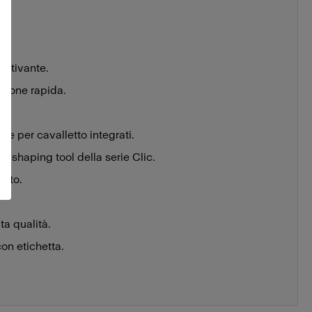
attivante.
azione rapida.
re per cavalletto integrati.
ght shaping tool della serie Clic.
foto.
ta qualità.
on etichetta.