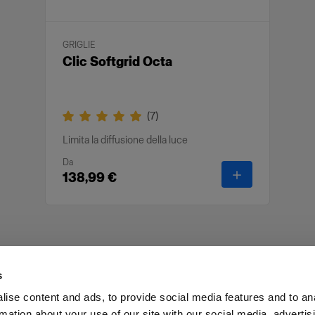
GRIGLIE
Clic Softgrid Octa
(
7
)
Limita la diffusione della luce
Da
-
Clic Softgrid 
138,99 €
s
ise content and ads, to provide social media features and to an
rmation about your use of our site with our social media, advertis