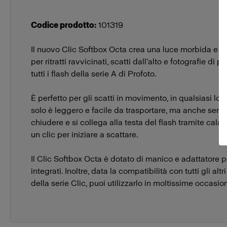
Codice prodotto
:
101319
Il nuovo Clic Softbox Octa crea una luce morbida e ac
per ritratti ravvicinati, scatti dall’alto e fotografie di pr
tutti i flash della serie A di Profoto.
È perfetto per gli scatti in movimento, in qualsiasi lo
solo è leggero e facile da trasportare, ma anche semp
chiudere e si collega alla testa del flash tramite calami
un clic per iniziare a scattare.
Il Clic Softbox Octa è dotato di manico e adattatore p
integrati. Inoltre, data la compatibilità con tutti gli altr
della serie Clic, puoi utilizzarlo in moltissime occasion