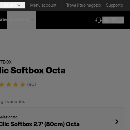
Italiano
Menu account
Trova il tuo negozio
Supporto
nate
Academy
(si apre in una 
FTBOX
lic Softbox Octa
(
90
)
gli variante:
Selezionato
Clic Softbox 2.7' (80cm) Octa