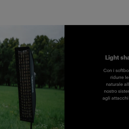
Light sh
Con i softbo
ridurre 
naturale al
nostro siste
agli attacchi