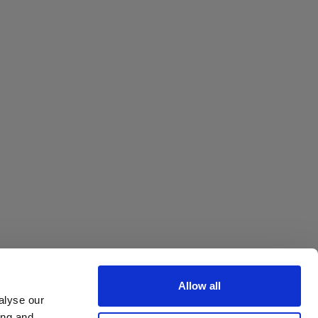
Octa
Allow all
alyse our
ing and