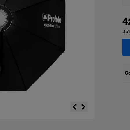
4
351
Co