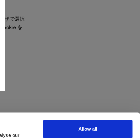
ラウザで選択
okie を
Allow all
alyse our