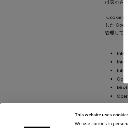
は表示さ
Cooki
した Coo
管理して
Inter
Inter
Inter
Goog
Mozil
Oper
Safar
This website uses cookie
We use cookies to personal