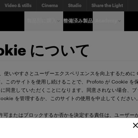
Video & stills
Cinema
Studio
Share the Light
製品別に購入
整備済み製品
Academy
okie について
o は、使いやすさとユーザーエクスペリエンスを向上するために Co
このサイトを使用し続けることで、Profoto が Cookie 
とに同意していただくことになります。同意されない場合、ブ
Cookie を管理するか、このサイトの使用を中止してください
e を許可またはブロックするか否かを決定する責任は、ユーザー
ブラウザ設定を開き、許可、ブロック、または削除する Cook
okie をブロックまたは削除すると、Profoto Web サイト