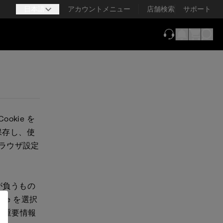
日本語
アカウントメニュー
店舗検索
サポート
（新しいタブで
okie を
を保存し、使
ラウザ設定
。
が負うもの
ie を選択
上の重要情報