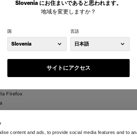
れなくなり、一部の機能が動作しなくなる可能性があります。
Slovenia
にお住まいであると思われます。
地域を変更しますか？
e は、ブラウザごとに個別で管理する必要があります。 あるブ
kie は、そのブラウザのみに適用されます。以下のブラウザで Co
国
言語
ください。
Slovenia
日本語
net Explorer 6
net Explorer 7 & 8
サイトにアクセス
net Explorer 9
le Chrome
la Firefox
a
i
s
ise content and ads, to provide social media features and to an