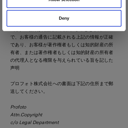
- 争点となっている使用が著作権所有者、その代理
人、または法律によって許可されていないと、誠
Deny
意をもって信ずる旨を記した声明
- 偽りの場合は偽証罪に問われることを承知の上
で、お客様の通告に記載される上記の情報が正確
であり、お客様が著作権者もしくは知的財産の所
有者、または著作権者もしくは知的財産の所有者
の代理人となる権限を与えられている旨を記した
声明
プロフォト株式会社への書面は下記の住所まで郵
送してください。
Profoto
Attn.Copyright
c/o Legal Department