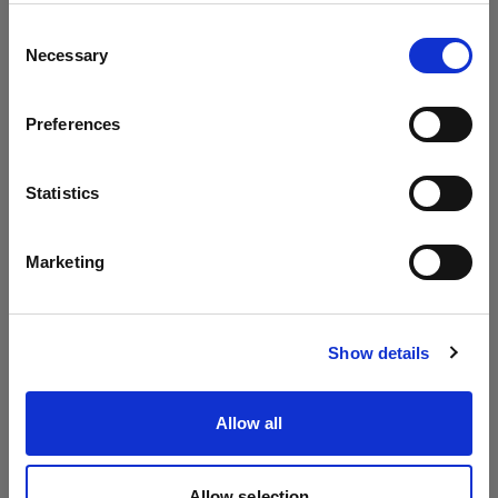
7.権利侵害の申し立てに関する手続き
地域を変更しますか？
Consent
Profoto は、他者の知的財産権 および商標権 を尊
Necessary
Selection
重します。お客様の作品、写真、ブランドまたは
国
知的財産権が当社ウェブサイト に 掲載されること
Preferences
Slovenia
で侵害されたと信ずる場合、以下の情報を当社ま
でご提供ください。
言語
Statistics
- 著作権またはその他の知的財産利益の所有者の代
日本語
理で行動する承認を受けた人物の電子署名または
Marketing
肉筆署名
サイトにアクセス
- 侵害を受けたことを主張する著作物またはその他
Show details
の知的財産の説明
- 権利侵害を申し立てるコンテンツの当社ウェブサ
Allow all
イトにおける掲載場所の説明
- お客様の住所、電話番号、および電子メールアド
レス
Allow selection