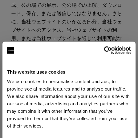
成、公の場での展示、公の場での上演、ダウンロ
ード、保存、または送信してはなりません。さら
に、当社ウェブサイトのいかなる部分、当社ウェ
ブサイトへのアクセス、当社ウェブサイトの利
用、または当社ウェブサイトを通じて利用可能な
いかなるサービスまたは資料においても、商業目
的での複製、 販売 、利用をしてはなりません。
6.企業商標
This website uses cookies
当社の社名、当社のロゴ、および関連するすべて
We use cookies to personalise content and ads, to
provide social media features and to analyse our traffic.
の名称、ロゴ、製品名、サービス名、デザイン、
We also share information about your use of our site with
スローガンは、当社、当社の 関連会社 またはライ
our social media, advertising and analytics partners who
センス許諾者の商標です。当社の書面による事前
may combine it with other information that you’ve
の許可なく、そのような商標を使用してはなりま
provided to them or that they’ve collected from your use
せん。
of their services.
Slovenia
にお住まいであると思われます。