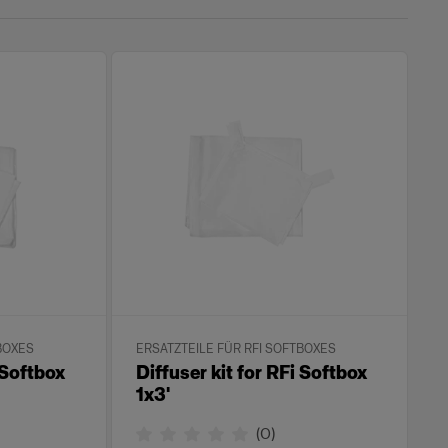
BOXES
ERSATZTEILE FÜR RFI SOFTBOXES
 Softbox
Diffuser kit for RFi Softbox
1x3'
(
0
)