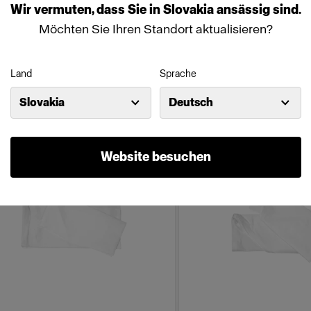
Wir
vermuten,
dass
Sie
in
Slovakia
ansässig
sind.
4'
1x6'
Möchten Sie Ihren Standort aktualisieren?
(
0
)
(
0
)
atz-Diffusor-Kit für RFi Softbox
Ersatz-Diffusor-Kit für RF
Land
Sprache
ip.
Strip.
6,00 €
54,00 €
Slovakia
Deutsch
Website besuchen