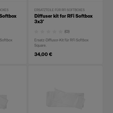
BOXES
ERSATZTEILE FÜR RFI SOFTBOXES
 Softbox
Diffuser kit for RFi Softbox
3x3'
(
0
)
i Softbox
Ersatz-Diffusor-Kit für RFi Softbox
Square.
34,00 €