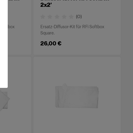
2x2'
(
0
)
i Softbox
Ersatz-Diffusor-Kit für RFi Softbox
Square.
26,00 €