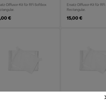
atz-Diffusor-Kit für RFi Softbox
Ersatz-Diffusor-Kit für RF
ctangular.
Rectangular.
,00 €
15,00 €
SATZTEILE FÜR RFI SOFTBOXES
ERSATZTEILE FÜR RFI SOFT
ffuser kit for RFi Softbox
Diffuser kit for RFi