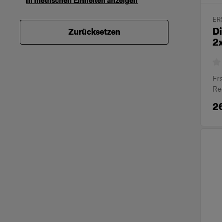
In metrischen Einheiten anzeigen
ER
Di
Zurücksetzen
2x
Ers
Re
2