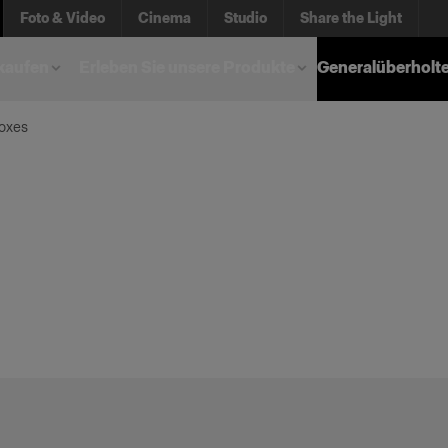
Foto & Video
Cinema
Studio
Share the Light
kaufen
Erleben Sie unsere Produkte
Generalüberholt
boxes