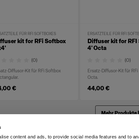
SATZTEILE FÜR RFI SOFTBOXES
ERSATZTEILE FÜR RFI SOFT
ffuser kit for RFi Softbox
Diffuser kit for RF
4'
4' Octa
(
0
)
(
0
)
atz-Diffusor-Kit für RFi Softbox
Ersatz-Diffusor-Kit für RF
ctangular.
Octa.
4,00 €
44,00 €
Mehr Produkte 
s
ise content and ads, to provide social media features and to an