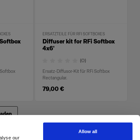
BOXES
ERSATZTEILE FÜR RFI SOFTBOXES
I Softbox
Diffuser kit for RFi Softbox
4x6'
(
0
)
i Softbox
Ersatz-Diffusor-Kit für RFi Softbox
Rectangular.
79,00 €
laden
Allow all
alyse our