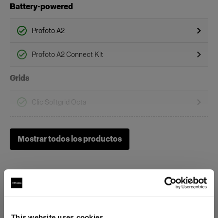
Battery-powered
Profoto A2
Profoto A2 Connect Kit
Grids
Clic Softgrid Octa
On-Camera Flashes
Mostrar todos los productos
Profoto A1
Profoto A10
Profoto A1X
This website uses cookies