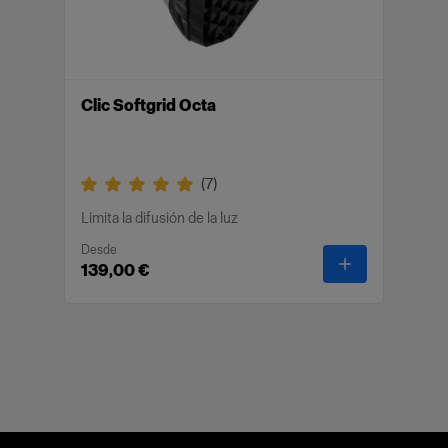
Clic Softgrid Octa
(
7
)
Limita la difusión de la luz
Desde
-
Clic Softgrid
139,00 €