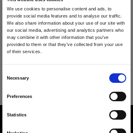
Especificaciones:
We use cookies to personalise content and ads, to
provide social media features and to analyse our traffic.
We also share information about your use of our site with
Detalles del producto
our social media, advertising and analytics partners who
may combine it with other information that you’ve
provided to them or that they’ve collected from your use
Descargas
Clic Softbox 2.7' (80cm) Octa
of their services.
Luz suave en un Clic
Creemos
que
estás
en
Slovakia
.
¿Quieres actualizar tu ubicación?
Especificaciones técnicas
Guía del usuario
Consent
Número del producto
:
101319
Necessary
Selection
País
Clic Softbox 2.7' (80cm) Octa
La nueva Clic Softbox Octa, en combinación con
Descargar la última Guía del usuario
los flashes de la serie A de Profoto, genera una
Preferences
Slovakia
luz suave y favorecedora, ideal para retratos en
primer plano, flat-lays y fotografías de
Overview
Idioma
Statistics
bodegones o productos.
Product number
Español
101319
Es ideal para sesiones sobre la marcha en