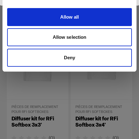
(
0
)
(
0
)
Kit de diffuseur de
Kit de diffuseur de
Allow all
remplacement pour RFi
remplacement pour RFi
Softbox Rectangular.
Softbox Octa.
26,00 €
34,00 €
Allow selection
Deny
PIÈCES DE REMPLACEMENT
PIÈCES DE REMPLACEMENT
POUR RFI SOFTBOXES
POUR RFI SOFTBOXES
Diffuser kit for RFi
Diffuser kit for RFi
Softbox 3x3'
Softbox 3x4'
(
0
)
(
0
)