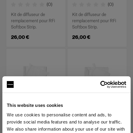
(
0
)
(
0
)
Kit de diffuseur de
Kit de diffuseur de
remplacement pour RFi
remplacement pour RFi
Softbox Strip.
Softbox Strip.
26,00 €
26,00 €
This website uses cookies
PIÈCES DE REMPLACEMENT
PIÈCES DE REMPLACEMENT
POUR RFI SOFTBOXES
POUR RFI SOFTBOXES
We use cookies to personalise content and ads, to
Diffuser kit for RFi
Diffuser kit for RFi
provide social media features and to analyse our traffic.
Softbox 1x6'
Softbox 2x2'
We also share information about your use of our site with