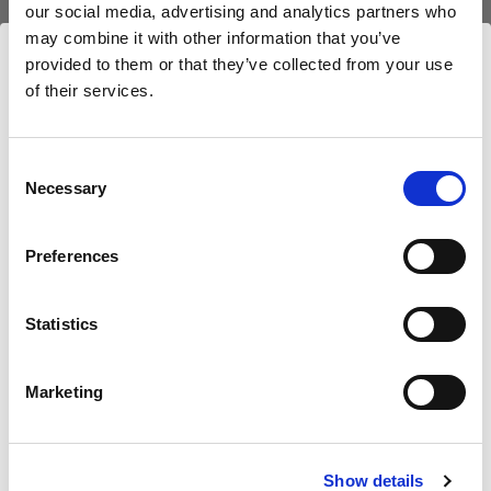
(
0
)
(
0
)
our social media, advertising and analytics partners who
may combine it with other information that you’ve
Kit de diffuseur de
Kit de diffuseur de
provided to them or that they’ve collected from your use
remplacement pour RFi
remplacement pour RFi
of their services.
Softbox Strip.
Softbox Square.
Nous
pensons
que
vous
vous
trouvez
ici :
Slovakia
.
54,00 €
26,00 €
Mettre à jour votre emplacement ?
Consent
Necessary
Selection
Pays
Preferences
Slovakia
Statistics
Langue
Français
PIÈCES DE REMPLACEMENT
PIÈCES DE REMPLACEMENT
Marketing
POUR RFI SOFTBOXES
POUR RFI SOFTBOXES
Diffuser kit for RFi
Diffuser kit for RFi
Softbox 2x3'
Softbox 3' Octa
Visiter le site
Show details