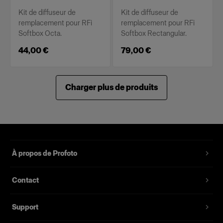
Kit de diffuseur de
Kit de diffuseur de
remplacement pour RFi
remplacement pour RFi
Softbox Octa.
Softbox Rectangular.
44,00 €
79,00 €
Charger plus de produits
À propos de Profoto
Contact
Support