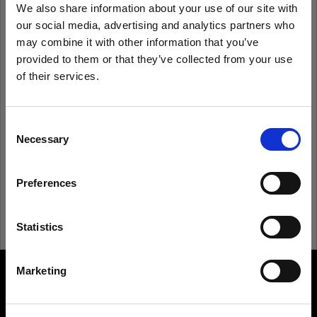
We also share information about your use of our site with
our social media, advertising and analytics partners who
Ricorda
Hai dimenticato la password?
may combine it with other information that you’ve
provided to them or that they’ve collected from your use
of their services.
Accedi
Crediamo
che
tu
sia
nel
Slovakia
.
Aggiornare la tua location?
Consent
Non conosci Profoto?
Necessary
Selection
Paese
Registrati
Preferences
Slovakia
Lingua
Statistics
Italiano
Marketing
About us
Visita sito