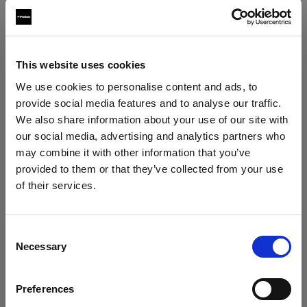
paesi al di fuori dell'UE/SEE, compresi gli Stati
Uniti d'America, il Canada e il Giappone, che
potrebbero avere un livello di protezione dei dati
This website uses cookies
personali inferiore a quello dell'UE/SEE. Quando
trasferiamo i dati personali in paesi al di fuori
We use cookies to personalise content and ads, to
dell'UE/SEE, utilizziamo le clausole contrattuali
provide social media features and to analyse our traffic.
We also share information about your use of our site with
standard approvate dalla Commissione Europea
our social media, advertising and analytics partners who
per garantire un livello sufficiente di protezione
may combine it with other information that you’ve
dei tuoi dati personali. Le clausole contrattuali
provided to them or that they’ve collected from your use
standard sono disponibili al seguente
of their services.
link:
https://ec.europa.eu/info/strategy/justice-
Crediamo
che
tu
sia
nel
Slovakia
.
and-fundamental-rights/data-protection/data-
Aggiornare la tua location?
transfers-outside-eu/model-contracts-transfer-
Consent
Necessary
Selection
personal-data-third-countries_en.
Paese
6. Per quanto tempo conserveremo i
Preferences
Slovakia