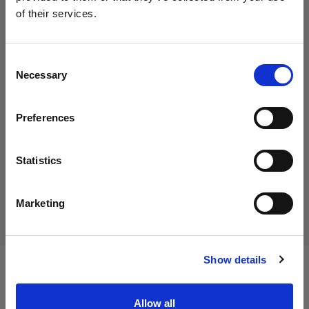
Profoto T-shirt B Classic L
of their services.
Slovakia
にお住まいであると思われます。
地域を変更しますか？
Consent
35,00 €
Necessary
Selection
消費税込み
国
29,17 €
消費税抜き
在庫あり
Preferences
Slovakia
カートに追加する
言語
Statistics
日本語
配送と返品
Marketing
サイトにアクセス
Show details
仕様：
Allow all