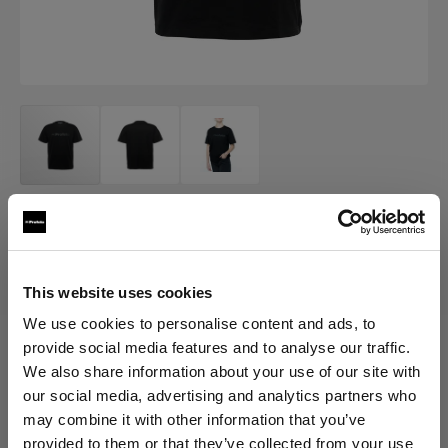
販促品
Profoto T シャツ ブラック クラシッ
ク
This website uses cookies
We use cookies to personalise content and ads, to
(
0
)
provide social media features and to analyse our traffic.
We also share information about your use of our site with
バリエーションを選択：
our social media, advertising and analytics partners who
may combine it with other information that you’ve
provided to them or that they’ve collected from your use
選択済み