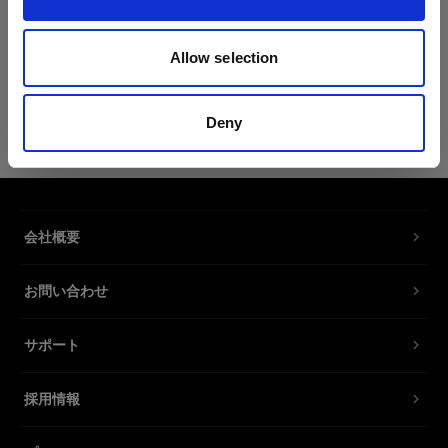
製品情報
Allow selection
Profoto T-shirt B Classic L
Deny
黒の控えめなProfotoロゴ入りTシャツ
製品番号
:
510063
会社概要
新作の T シャツ B クラシックは、コットン
62％、ポリエステル 35％、シルク 3％ の混紡素
お問い合わせ
材を使用しており、やわらかさと丈夫さを求める
人に最適なアイテムです。なめらかな素材とスリ
ムフィットで、あらゆるシチュエーションにマッ
サポート
チします。決して期待を裏切らないワードローブ
の定番となるでしょう。
採用情報