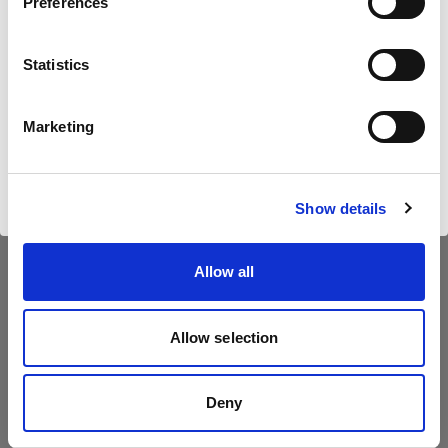
Preferences
Generalüberholte
United States
Lichtmodifikatoren hier entdecken
Statistics
Sprache
Deutsch
Marketing
Was bedeutet es, ein Vorführgerät zu
kaufen?
Website besuchen
Die Produkte können geringfügige
Show details
Gebrauchsspuren aufweisen, alle Produkte
werden von uns jedoch umfassend getestet und
Allow all
mit der Standardgarantie von Profoto angeboten.
Allow selection
Diese Angebote gelten nur für in den Vereinigten
Staaten ansässige Kunden und werden in der
Reihenfolge ihres Eingangs angeboten. Aus
Deny
diesem Grund können wir keine Bestellungen