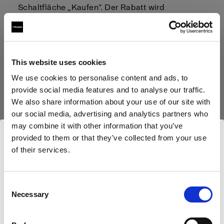
Schaltfläche „Kaufen“. Der Rabatt wird
automatisch auf Ihr Vorführgerät im Warenkorb
angewendet.
Beachten Sie, dass unsere überholten
This website uses cookies
Vorführprodukte nur in begrenzter Stückzahl
We use cookies to personalise content and ads, to
verfügbar sind. Sollte die Seite leer sein, bitten
provide social media features and to analyse our traffic.
wir Sie, zu einem späteren Zeitpunkt wieder
We also share information about your use of our site with
our social media, advertising and analytics partners who
vorbeizuschauen.
may combine it with other information that you’ve
provided to them or that they’ve collected from your use
of their services.
Wir
vermuten,
dass
Sie
in
United States
ansässig
Generalüberholte Blitzsysteme hier
sind.
entdecken
Möchten Sie Ihren Standort aktualisieren?
Consent
Necessary
Selection
Land