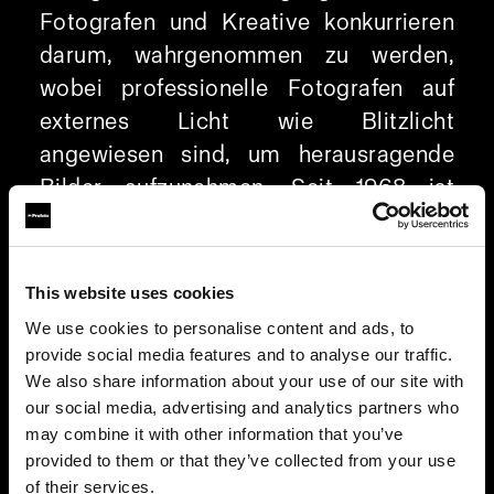
Fotografen und Kreative konkurrieren
darum, wahrgenommen zu werden,
wobei professionelle Fotografen auf
externes Licht wie Blitzlicht
angewiesen sind, um herausragende
Bilder aufzunehmen. Seit 1968 ist
Profoto innovativ, und die Profoto
Camera ist ein Beispiel dafür: Sie
optimiert die Smartphone-Fotografie
This website uses cookies
durch hervorragende Beleuchtung.
We use cookies to personalise content and ads, to
provide social media features and to analyse our traffic.
Individuelles RAW-Format für
We also share information about your use of our site with
our social media, advertising and analytics partners who
schnellere Postproduktion und
may combine it with other information that you’ve
bessere Bilder
provided to them or that they’ve collected from your use
Verlieren Sie keine Zeit und haben Sie
of their services.