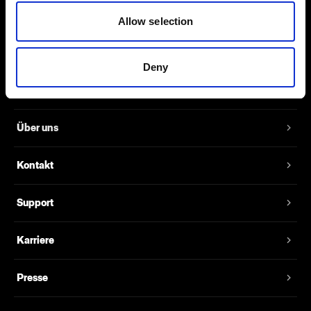
größer als JPEG-Dateien, weshalb sie
Allow selection
deutlich mehr Details abbilden.
Deny
Über uns
Kontakt
Support
Karriere
Presse