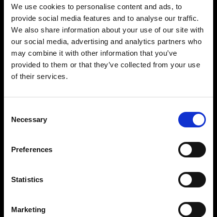
keine Grenzen gesetzt und Sie haben Zugriff auf
We use cookies to personalise content and ads, to
über 120 Lichtformer sowie die gesamte Palette
provide social media features and to analyse our traffic.
an Softboxen. Dies gewährleistet eine mühelose,
We also share information about your use of our site with
vielseitige Lichtgestaltung ohne Kompromisse.
our social media, advertising and analytics partners who
may combine it with other information that you’ve
Die strapazierfähige, gummierte Oberfläche und
provided to them or that they’ve collected from your use
der stabile Griff sorgen für eine einfachere und
of their services.
sicherere Handhabung der Blitze, insbesondere
bei schnellen Bewegungen oder in
unberechenbaren Umgebungen. Beide Modelle
Consent
unterstützen auch einen optionalen
Necessary
Selection
ergonomischen Griff, mit dem Sie größere
Lichtformer sicher und kontrolliert einstellen
Preferences
können.
Statistics
Marketing