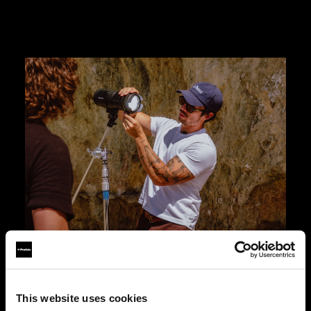
Kreative freiheit
Dank des robusten Designs sind Ihrer Kreativität
This website uses cookies