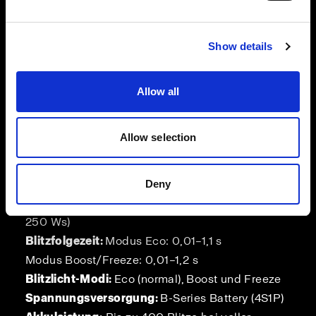
Wo liegen die
Unterschiede?
Show details
Allow all
Allow selection
Profoto B20
Blitzleistung:
250 Ws
Deny
Max. Leistungsbereich:
11 Blendstufen (0,25–
250 Ws)
Blitzfolgezeit:
Modus Eco: 0,01–1,1 s
Modus Boost/Freeze: 0,01–1,2 s
Blitzlicht-Modi:
Eco (normal), Boost und Freeze
Spannungsversorgung:
B-Series Battery (4S1P)