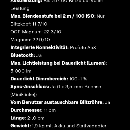
Akkuleistung:
Bis zu 400 Blitze bei voller
Leistung
Max. Blendenstufe bei 2 m / 100 ISO:
Nur
Blitzkopf: 11 7/10
OCF Magnum: 22 3/10
Magnum: 22 9/10
Integrierte Konnektivität:
Profoto AirX
Bluetooth:
Ja
Max. Lichtleistung bei Dauerlicht (Lumen):
5.000 lm
Dauerlicht Dimmbereich:
100–1 %
Sync-Anschluss:
Ja (1 x 3,5-mm-Buchse
(Miniklinke))
Vom Benutzer austauschbare Blitzröhre:
Ja
Durchmesser:
11 cm
Länge:
21,0 cm
Gewicht:
1,9 kg mit Akku und Stativadapter