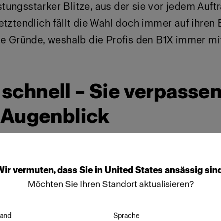
tungsstarker Blitze, aus der sie vor jedem Auf
etztendlich fällt die Wahl doch immer auf ihren 
ie Gründe, weshalb die Profis den B1X immer mi
st schnell – Sie verpasse
 Augenblick
Wir
vermuten,
dass
Sie
in
United States
ansässig
sind
Möchten Sie Ihren Standort aktualisieren?
and
Sprache