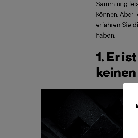
Sammlung leis
können. Aber l
erfahren Sie d
haben.
1. Er i
keinen
L