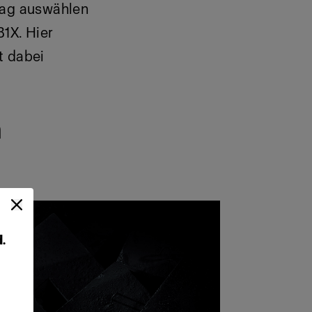
trag auswählen
B1X. Hier
t dabei
n
.