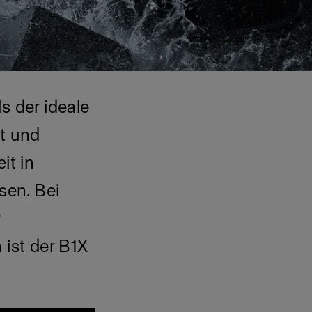
s der ideale
it und
it in
sen. Bei
r
 ist der B1X