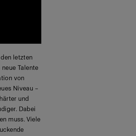
 den letzten
 neue Talente
ation von
neues Niveau –
härter und
diger. Dabei
en muss. Viele
ruckende