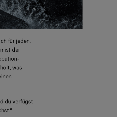
ch für jeden,
n ist der
ocation-
holt, was
einen
d du verfügst
hst.“