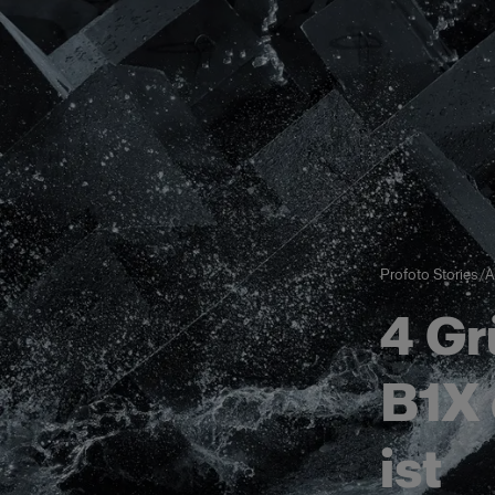
Profoto Stories
/
A
4 Gr
B1X 
ist