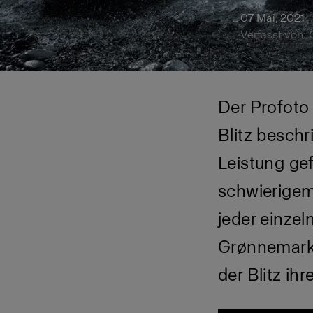
07 Mai, 2021
Verfasst von: 
Der Profoto 
Blitz besch
Leistung gef
schwierigem
jeder einze
Grønnemark, 
der Blitz ih