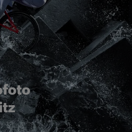
ofoto
itz