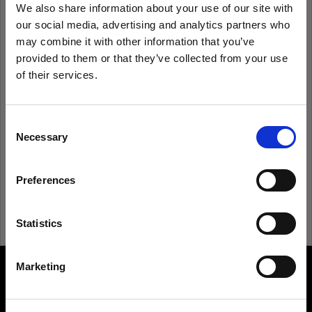
We also share information about your use of our site with
our social media, advertising and analytics partners who
Recordarme
¿Has olvidado tu contraseña?
may combine it with other information that you’ve
provided to them or that they’ve collected from your use
of their services.
Iniciar sesión
Creemos
que
estás
en
United States
.
¿Quieres actualizar tu ubicación?
Consent
¿Eres nuevo en Profoto?
Necessary
Selection
País
Registrarte
Preferences
United States
Idioma
Statistics
Español
Marketing
About us
Visitar el sitio