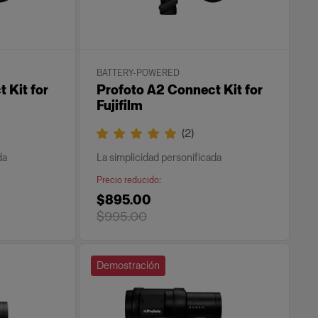
BATTERY-POWERED
 Kit for
Profoto A2 Connect Kit for
Fujifilm
(
2
)
da
La simplicidad personificada
Precio reducido
:
$895.00
$995.00
Demostración