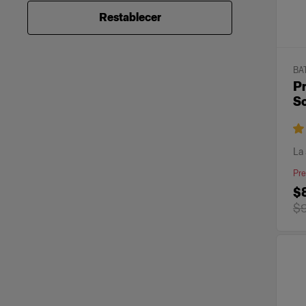
* Artículos reacondicionados,
Restablecer
utilizados anteriormente para
demostraciones.
Todas las ventas de demostraciones
son definitivas.
BA
Pr
S
La 
Pre
$
$