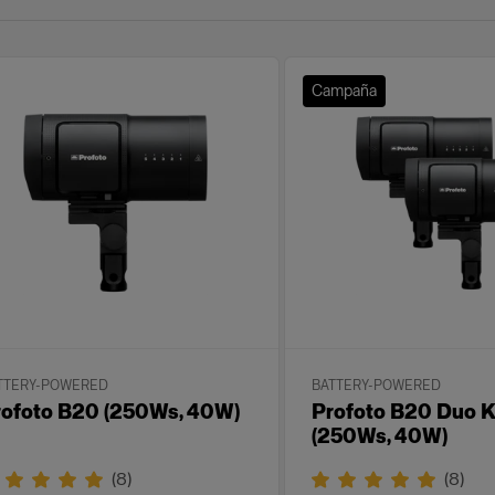
Campaña
TTERY-POWERED
BATTERY-POWERED
rofoto B20 (250Ws, 40W)
Profoto B20 Duo K
(250Ws, 40W)
(
8
)
(
8
)