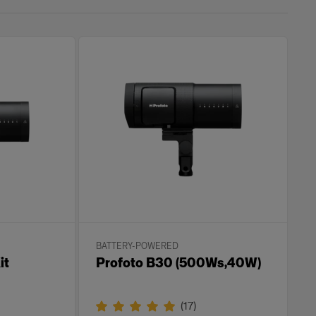
BATTERY-POWERED
it
Profoto B30 (500Ws,40W)
(
17
)