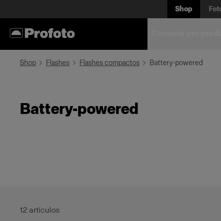
Shop
Fot
Comprar por prod
Shop
Flashes
Flashes compactos
Battery-powered
Battery-powered
12
artículos