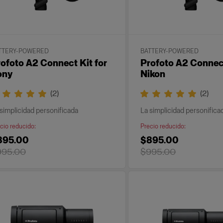
TTERY-POWERED
BATTERY-POWERED
ofoto A2 Connect Kit for
Profoto A2 Connect
ony
Nikon
(
2
)
(
2
)
simplicidad personificada
La simplicidad personifica
cio reducido
:
Precio reducido
:
895.00
$895.00
995.00
$995.00