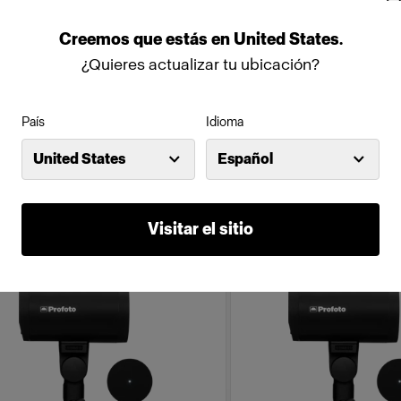
500Ws,40W)
Creemos
que
estás
en
United States
.
(
17
)
(
234
)
¿Quieres actualizar tu ubicación?
ash compacto a batería robusto y
Foco compacto alimentado
ero
País
Idioma
Precio reducido
:
United States
Español
$795.00
3,950.00
$895.00
Visitar el sitio
mpaña
Campaña