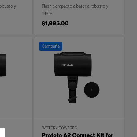
robusto y
Flash compacto a batería robusto y
ligero
$1,995.00
Campaña
BATTERY-POWERED
Profoto A2 Connect Kit for