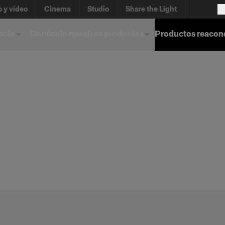
o y vídeo
Cinema
Studio
Share the Light
ucto
Conócelo nuestros productos
Productos reacon