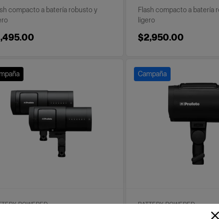
ash compacto a batería robusto y
Flash compacto a batería 
ero
ligero
1,495.00
$2,950.00
mpaña
Campaña
TTERY-POWERED
BATTERY-POWERED
ofoto B30 Duo Kit
Profoto A2