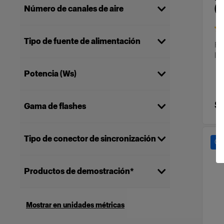
(
Número de canales de aire
100
(
11
)
Tipo de fuente de alimentación
8
(
1
)
Fl
lig
Batería
(
12
)
Potencia (Ws)
100
(
5
)
$
Gama de flashes
500
(
3
)
750
(
2
)
Monolight
(
10
)
250
(
2
)
Tipo de conector de sincronización
Ca
3,5 mm
(
7
)
Productos de demostración*
Sin conector de sincronización
(
5
)
Mostrar solo productos de
(
1
)
demostración
Mostrar en unidades métricas