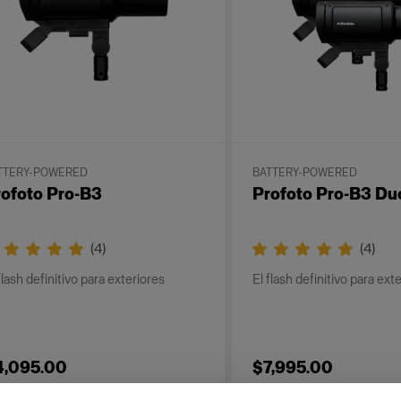
TTERY-POWERED
BATTERY-POWERED
ofoto Pro-B3
Profoto Pro-B3 Du
(
4
)
(
4
)
flash definitivo para exteriores
El flash definitivo para ext
4,095.00
$7,995.00