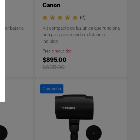
Canon
(
2
)
 por batería
Kit compacto de luz única que funciona
con pilas, con mando a distancia
incluido
Precio reducido
:
$895.00
$995.00
Campaña