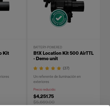
BATTERY-POWERED
o Kit
B1X Location Kit 500 AirTTL
- Demo unit
(
37
)
eriores
Un referente de iluminación en
exteriores
Precio reducido
:
$4,251.75
$5,669.00