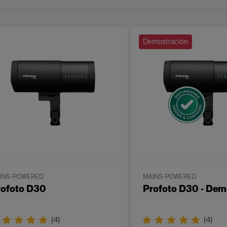
Demostración
INS-POWERED
MAINS-POWERED
rofoto D30
Profoto D30 - Dem
(
4
)
(
4
)