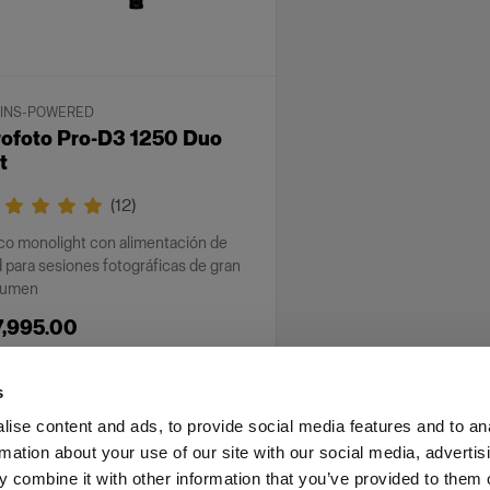
INS-POWERED
rofoto Pro-D3 1250 Duo
t
(
12
)
co monolight con alimentación de
 para sesiones fotográficas de gran
lumen
7,995.00
s
ise content and ads, to provide social media features and to an
rmation about your use of our site with our social media, advertis
as profesionales
Prensa
Inversores
Share the Light
 combine it with other information that you’ve provided to them o