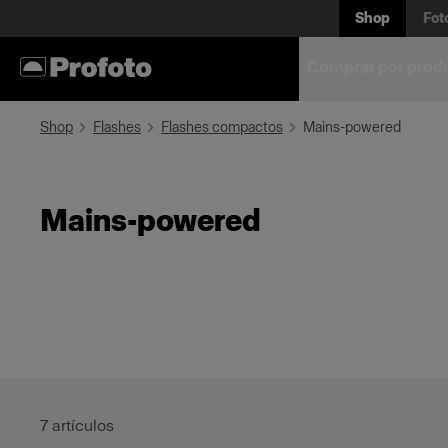
Shop
Fot
Comprar por prod
Shop
Flashes
Flashes compactos
Mains-powered
Mains-powered
7
artículos