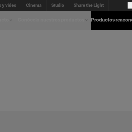
o y vídeo
Cinema
Studio
Share the Light
ucto
Conócelo nuestros productos
Productos reacon