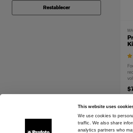
* Artículos reacondicionados,
Restablecer
utilizados anteriormente para
demostraciones.
Todas las ventas de demostraciones
son definitivas.
MA
P
Ki
Fo
red
vo
$
This website uses cookie
We use cookies to personal
traffic. We also share info
Sobre nosotros
Contacto
Soporte técnico
Carrer
analytics partners who may