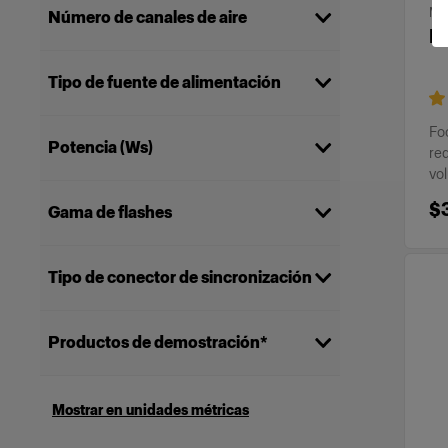
MA
Número de canales de aire
P
100
(
7
)
Tipo de fuente de alimentación
Toma de corriente
(
7
)
Fo
Potencia (Ws)
red
vo
500
(
3
)
$
Gama de flashes
750
(
2
)
1250
(
2
)
Monolight
(
7
)
Tipo de conector de sincronización
3,5 mm
(
7
)
Productos de demostración*
Mostrar solo productos de
(
1
)
demostración
Mostrar en unidades métricas