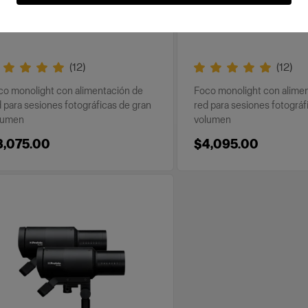
INS-POWERED
MAINS-POWERED
rofoto Pro-D3 750
Profoto Pro-D3 12
(
12
)
(
12
)
co monolight con alimentación de
Foco monolight con alime
 para sesiones fotográficas de gran
red para sesiones fotográf
lumen
volumen
3,075.00
$4,095.00