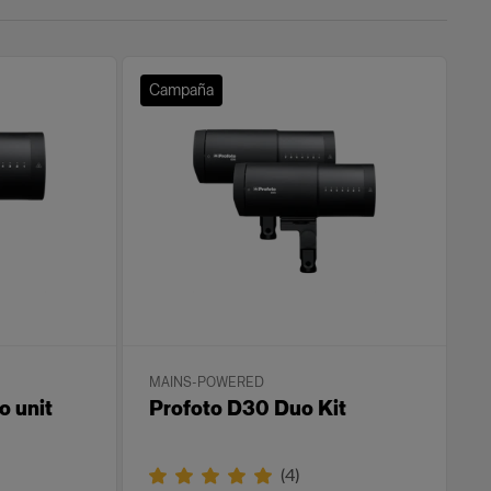
Campaña
MAINS-POWERED
o unit
Profoto D30 Duo Kit
(
4
)