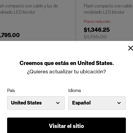
ash compacto con cable y luz de
Flash compacto con cable 
delado LED bicolor
modelado LED bicolor
Precio reducido
:
$1,346.25
1,795.00
$1,795.00
Creemos
que
estás
en
United States
.
¿Quieres actualizar tu ubicación?
País
Idioma
United States
Español
Visitar el sitio