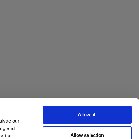
Allow all
alyse our
ing and
Allow selection
r that