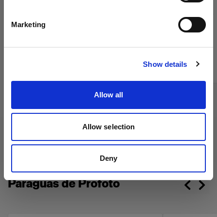
Español
(
7
)
Marketing
Limita la difusión de la luz
Visitar el sitio
Desde
Desde
Show details
$129.00
$495.00
Allow all
Allow selection
Deny
Paraguas de Profoto