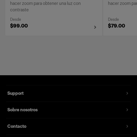
hacer zoom para obtener una luz con
hacer zoom par
contraste
Desde
Desde
$99.00
$79.00
Support
Sobre nosotros
Contacto