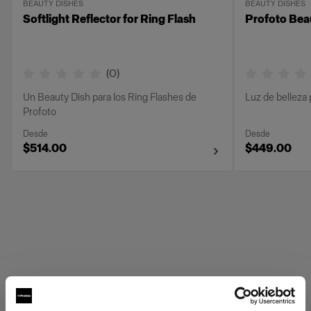
BEAUTY DISHES
BEAUTY DISHES
Softlight Reflector for Ring Flash
Profoto Bea
(
0
)
Un Beauty Dish para los Ring Flashes de
Luz de belleza 
Profoto
Desde
Desde
$514.00
$449.00