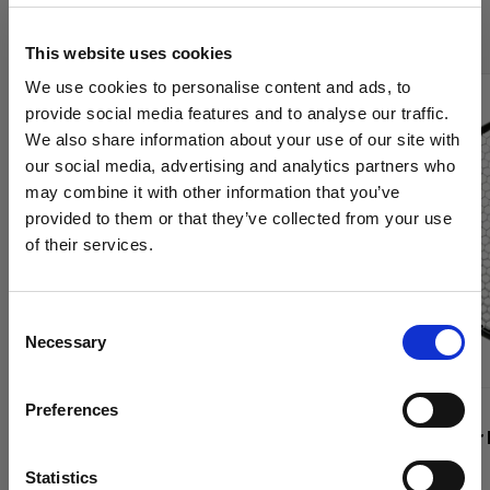
Grids de Profoto
This website uses cookies
We use cookies to personalise content and ads, to
provide social media features and to analyse our traffic.
We also share information about your use of our site with
our social media, advertising and analytics partners who
may combine it with other information that you’ve
provided to them or that they’ve collected from your use
of their services.
Creemos
que
estás
en
United States
.
¿Quieres actualizar tu ubicación?
Consent
Necessary
Selection
País
Preferences
United States
GRIDS
GRIDS
Clic Softgrid Octa
Grid & Filte
Idioma
Statistics