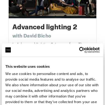
Advanced lighting 2
with David Bicho
In Advanced lighting 2, images from The
Archive are dissected piece by piece. You’ll
see exactly how they were created, explore
lighting diagrams, and understand every
This website uses cookies
creative decision behind them. This course
gives you the tools and mindset to elevate
We use cookies to personalise content and ads, to
your photography systematically and
provide social media features and to analyse our traffic.
We also share information about your use of our site with
creatively — from concept to final image.
our social media, advertising and analytics partners who
may combine it with other information that you’ve
One-Time Purchase
$199
provided to them or that they’ve collected from your use