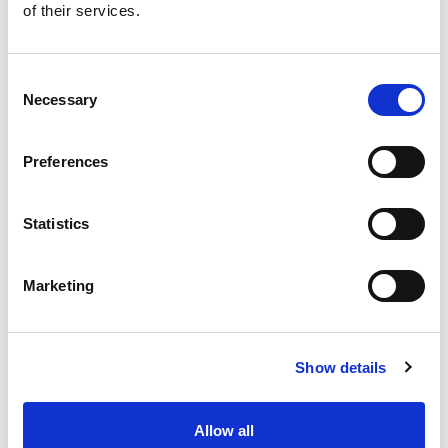
of their services.
Buy now
Consent
Necessary
Selection
Preferences
Statistics
Marketing
Show details
Advanced lighting 3
Allow all