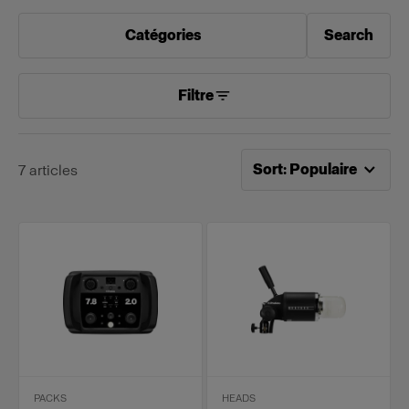
Catégories
Search
Filtre
Tri désormais effectué pa
Sort
:
Populaire
7
articles
PACKS
HEADS