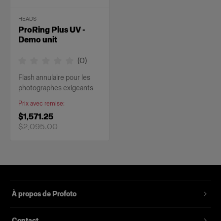
HEADS
ProRing Plus UV -
Demo unit
(
0
)
Flash annulaire pour les
photographes exigeants
Prix avec remise
:
$1,571.25
$2,095.00
À propos de Profoto
Contact