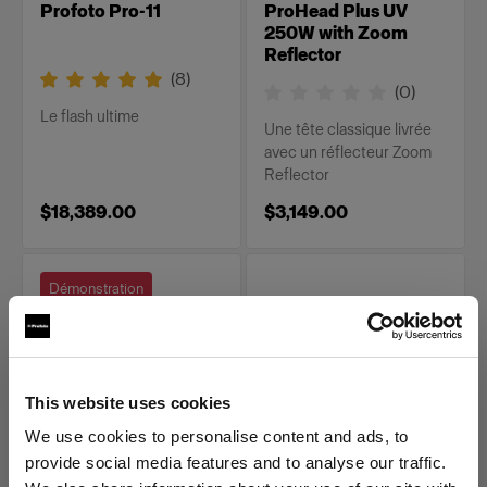
Profoto Pro-11
ProHead Plus UV
250W with Zoom
Reflector
(
8
)
(
0
)
Le flash ultime
Une tête classique livrée
avec un réflecteur Zoom
Reflector
$18,389.00
$3,149.00
Démonstration
This website uses cookies
We use cookies to personalise content and ads, to
provide social media features and to analyse our traffic.
HEADS
HEADS