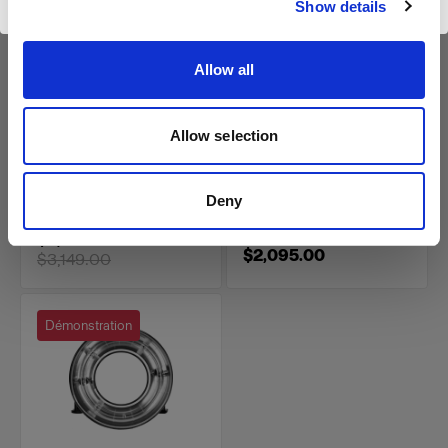
Show details
HEADS
HEADS
ProHead Plus UV
ProRing Plus UV
500W with Zoom
Reflector - Demo unit
Allow all
(
0
)
(
0
)
Flash annulaire pour les
Allow selection
Une tête classique livrée
photographes exigeants
avec un réflecteur Zoom
Reflector
Deny
Prix avec remise
:
$2,361.75
$2,095.00
$3,149.00
Démonstration