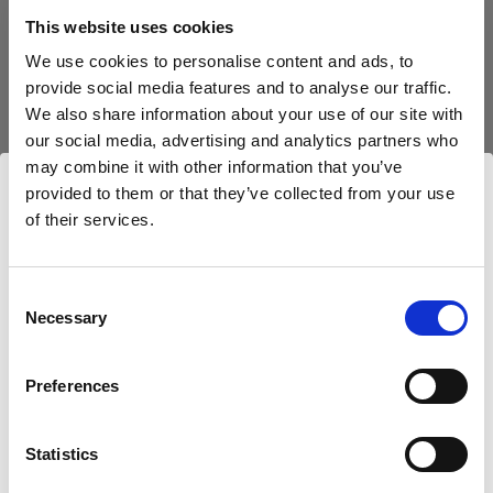
This website uses cookies
Télécharger sur Android
We use cookies to personalise content and ads, to
provide social media features and to analyse our traffic.
We also share information about your use of our site with
Pour les produits sans Bluetooth (AirX)
our social media, advertising and analytics partners who
may combine it with other information that you’ve
Pour tirer le meilleur parti de votre produit,
provided to them or that they’ve collected from your use
enregistrez-le dans My Profoto avant utilisation.
of their services.
Nous
pensons
que
vous
vous
trouvez
ici :
United
• 1 an de garantie standard supplémentaire
States
.
• Possibilité d’acheter 1 à 3 ans de garantie
Mettre à jour votre emplacement ?
Consent
étendue (jusqu’à 5 ans au total)
Necessary
Selection
• Mises à jour du firmware via câble USB
Pays
Preferences
Enregistrer dans My Profoto
United States
Statistics
Langue
Télécharger les informations réglementaires et