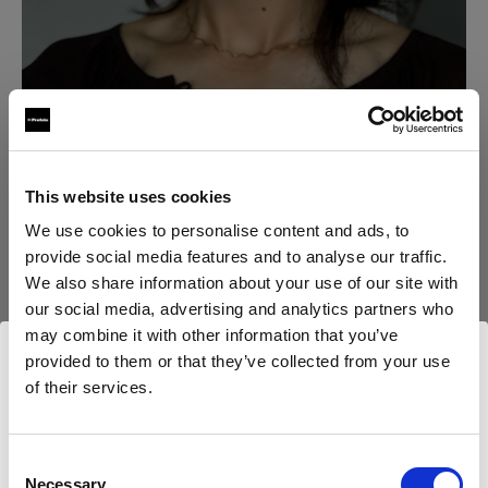
This website uses cookies
We use cookies to personalise content and ads, to
Avec le C1 Plus :
provide social media features and to analyse our traffic.
We also share information about your use of our site with
our social media, advertising and analytics partners who
may combine it with other information that you’ve
provided to them or that they’ve collected from your use
of their services.
Nous
pensons
que
vous
vous
trouvez
ici :
United
States
.
Mettre à jour votre emplacement ?
Consent
Necessary