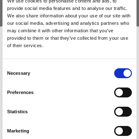
We use cookies to personalise content and ads, to
provide social media features and to analyse our traffic.
We also share information about your use of our site with
our social media, advertising and analytics partners who
may combine it with other information that you’ve
provided to them or that they’ve collected from your use
of their services.
Nous
pensons
que
vous
vous
trouvez
ici :
United
States
.
Mettre à jour votre emplacement ?
Consent
Necessary
Selection
Pays
Preferences
United States
Statistics
Langue
Français
Marketing
L'image suivante était située au cœur d'un site