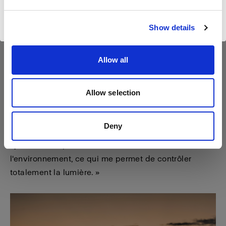
classé au patrimoine mondial de l'Unesco et
Visiter le site
surplombant le magnifique Naeroyfjord. Il était tard,
Show details
juste avant minuit, et le soleil d'été se cachait juste
sous la ligne d’horizon.
Allow all
Pour cette image, Frøydis a tenu le B10 à la main,
dirigé directement vers le couple pour envoyer la
Allow selection
lumière vers eux, mais elle a choisi cette fois-ci de
ne pas utiliser le flash. « Avec le B10, je peux
Deny
photographier en lumière continue. Et je peux même
ajuster la température de couleur en fonction de
l'environnement, ce qui me permet de contrôler
totalement la lumière. »