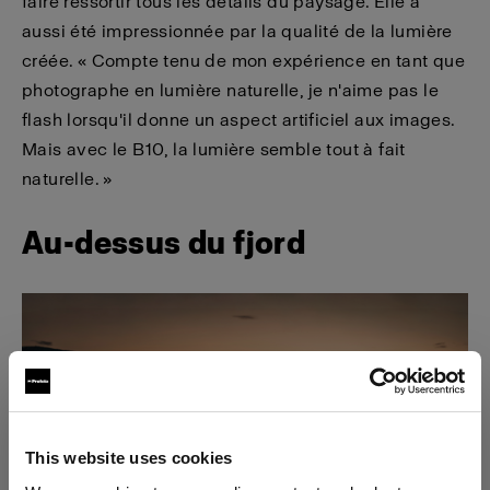
faire ressortir tous les détails du paysage. Elle a
aussi été impressionnée par la qualité de la lumière
créée. « Compte tenu de mon expérience en tant que
photographe en lumière naturelle, je n'aime pas le
flash lorsqu'il donne un aspect artificiel aux images.
Mais avec le B10, la lumière semble tout à fait
naturelle. »
Au-dessus du fjord
This website uses cookies