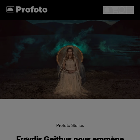
Profoto Stories
Frøydis Geithus nous emmène