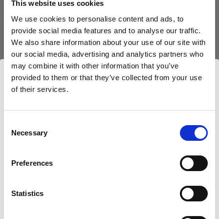
This website uses cookies
We use cookies to personalise content and ads, to
provide social media features and to analyse our traffic.
We also share information about your use of our site with
our social media, advertising and analytics partners who
may combine it with other information that you’ve
« Cette séance va être très chaotique », a ajouté
provided to them or that they’ve collected from your use
Osamu. « Dix enfants et leurs parents se déplaçant
of their services.
Nous
pensons
que
vous
vous
trouvez
ici :
United
au hasard dans un champ, je vais devoir me
States
.
déplacer vite. »
Mettre à jour votre emplacement ?
Consent
Necessary
Une séance sous un ciel bleu
Selection
Pays
Preferences
United States
Statistics
Langue
Français