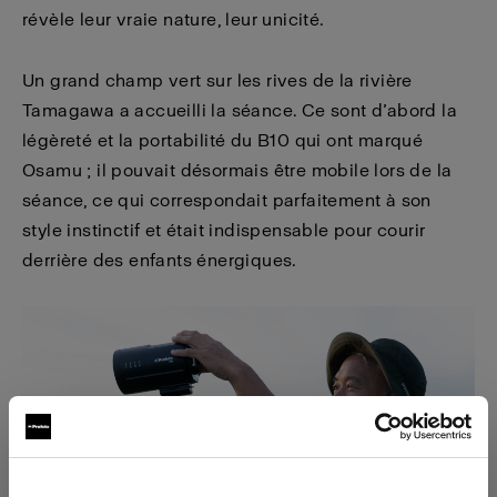
révèle leur vraie nature, leur unicité.
Un grand champ vert sur les rives de la rivière
Tamagawa a accueilli la séance. Ce sont d’abord la
légèreté et la portabilité du B10 qui ont marqué
Osamu ; il pouvait désormais être mobile lors de la
séance, ce qui correspondait parfaitement à son
style instinctif et était indispensable pour courir
derrière des enfants énergiques.