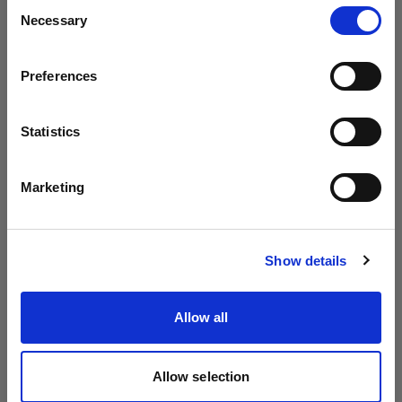
Consent
Necessary
Selection
Paese
Preferences
United States
Lingua
Statistics
Italiano
Marketing
POWER CABLES
POWER CABLES
Power Cable C13 5 m
Power Cable C13 5 m
Visita sito
IN
JP
Show details
(
0
)
(
0
)
Cavo di alimentazione
Cavo di alimentazione
Allow all
standard per monoluci
standard per monoluci
$40.00
$40.00
Allow selection