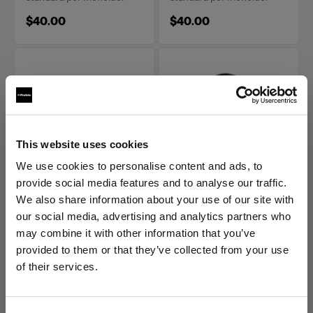
$40.00
$40.00
This website uses cookies
We use cookies to personalise content and ads, to
provide social media features and to analyse our traffic.
POWER CABLES
POWER CABLES
Power Cable C13 5 m
Power Cable C13 5 m
We also share information about your use of our site with
EUR
IL
our social media, advertising and analytics partners who
may combine it with other information that you’ve
(
0
)
(
0
)
provided to them or that they’ve collected from your use
Cavo di alimentazione
Cavo di alimentazione
of their services.
standard per monoluci
standard per monoluci
Crediamo
che
tu
sia
nel
United States
.
Aggiornare la tua location?
$40.00
$40.00