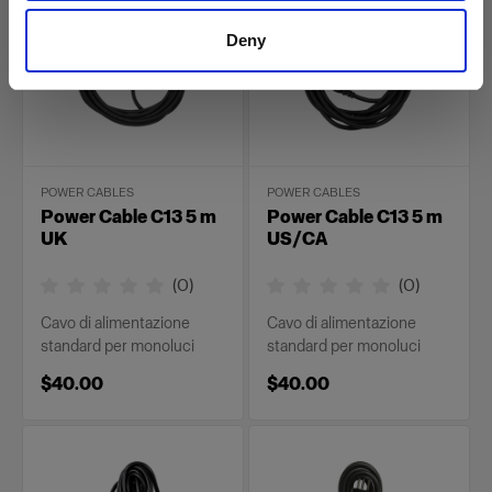
Deny
POWER CABLES
POWER CABLES
Power Cable C13 5 m
Power Cable C13 5 m
UK
US/CA
(
0
)
(
0
)
Cavo di alimentazione
Cavo di alimentazione
standard per monoluci
standard per monoluci
$40.00
$40.00