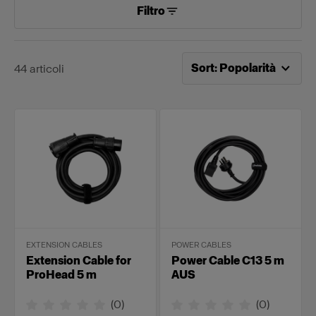
Filtro
Ordinamento attuale per
P
Sort
:
Popolarità
44
articoli
EXTENSION CABLES
POWER CABLES
Extension Cable for
Power Cable C13 5 m
ProHead 5 m
AUS
(
0
)
(
0
)