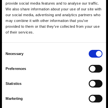
provide social media features and to analyse our traffic.
We also share information about your use of our site with
our social media, advertising and analytics partners who
may combine it with other information that you’ve
provided to them or that they’ve collected from your use
Precisione e controllo impressionanti
of their services.
Con una potenza regolabile di 11 f-stop a portata
di mano sarà semplice ottenere il set-up di luce
che desideri. È regolabile a incrementi di 1/10 f-
Consent
Necessary
stop da 2,4 fino a 2400 Ws; disporrai inoltre di
Selection
controllo indipendente su ciascuna testa. Tutto
ciò che ti serve per scattare fotografie con
Preferences
potenza e precisione, una dopo l’altra.
Statistics
Costruito per durare con prestazioni coerenti
Il Pro-11 è progettato per scattare a volumi
elevati con un’incredibile coerenza. Costruito
Marketing
con ingegneria e abilità senza compromessi, è
così robusto e durevole che continuerà a