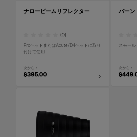
ナロービームリフレクター
バーンド
(
0
)
ProヘッドまたはAcute/D4ヘッドに取り
スモール
付けて使用
次から：
次から：
$395.00
$449.