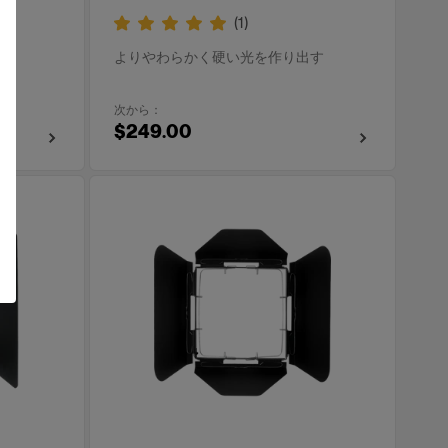
(
1
)
す
よりやわらかく硬い光を作り出す
次から：
$249.00