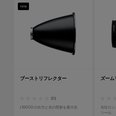
new
ブーストリフレクター
ズーム
(
0
)
L1600D の出力と光の照射を最大化
当社ロン
ツール