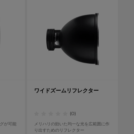
ワイドズームリフレクター
(
0
)
グが可能
メリハリの効いた均一な光を広範囲に作
り出すためのリフレクター