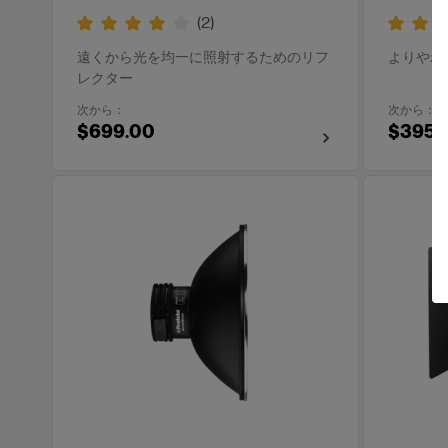
(
2
)
遠くから光を均一に照射するためのリフ
よりやわ
レクター
次から：
次から：
$699.00
$395.