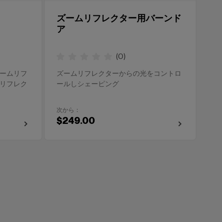
ズームリフレクター用バーンド
ア
(
0
)
ームリフ
ズームリフレクターからの光をコントロ
リフレク
ールしシェーピング
次から：
$249.00