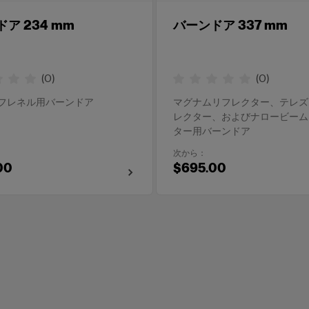
ア 234 mm
バーンドア 337 mm
(
0
)
(
0
)
フレネル用バーンドア
マグナムリフレクター、テレズ
レクター、およびナロービーム
ター用バーンドア
次から：
00
$695.00