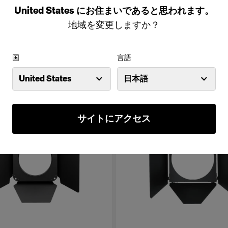
United States
にお住まいであると思われます。
(
1
)
(
0
)
地域を変更しますか？
らかな硬い光を作り出す
指向性の高い均一な光を作り出
次から：
国
言語
00
$599.00
United States
日本語
サイトにアクセス