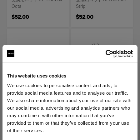
Octa
Strip
$52.00
$52.00
This website uses cookies
We use cookies to personalise content and ads, to
交換部品 RFI SOFTBOXES
交換部品 RFI SOFTBOXES
provide social media features and to analyse our traffic.
RFi ソフトボックス 交
RFi ソフトボックス 交
We also share information about your use of our site with
換用ロッドキット
換用ロッドキット
our social media, advertising and analytics partners who
30x180cm
30x40cm
may combine it with other information that you’ve
(
0
)
(
0
)
provided to them or that they’ve collected from your use
交換用ロッド RFI Softbox
交換用ロッド RFI Softbox
of their services.
Strip
Rectangular
United States
にお住まいであると思われます。