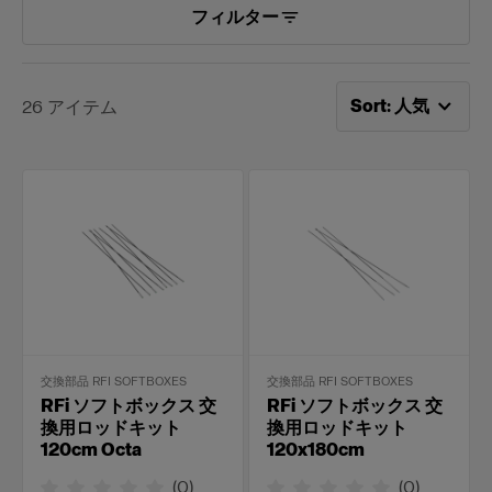
フィルター
次で並べ替え：
人
Sort
:
人気
26
アイテム
交換部品 RFI SOFTBOXES
交換部品 RFI SOFTBOXES
RFi ソフトボックス 交
RFi ソフトボックス 交
換用ロッドキット
換用ロッドキット
120cm Octa
120x180cm
(
0
)
(
0
)