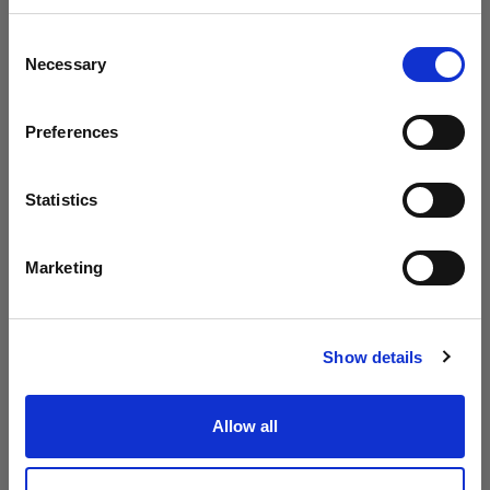
地域を変更しますか？
$52.00
$15.00
Consent
Necessary
Selection
国
Preferences
United States
言語
Statistics
日本語
Marketing
交換部品 RFI SOFTBOXES
交換部品 RFI SOFTBOXES
RFi ソフトボックス 交
RFi ソフトボックス 交
サイトにアクセス
換用ロッドキット
換用ロッドキット
30x90cm
40x60cm
Show details
(
0
)
(
0
)
交換用ロッド RFI Softbox
交換用ロッド RFI Softbox
Allow all
Strip
Rectangular
$21.00
$15.00