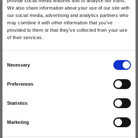
provide social media features and to analyse our traffic.
ページに何も表示されない場合は、お手数です
We also share information about your use of our site with
が、後日再度ご確認いただきますようお願いいた
our social media, advertising and analytics partners who
します。
may combine it with other information that you’ve
provided to them or that they’ve collected from your use
of their services.
United States
にお住まいであると思われます。
ストロボの再生品はこちら
地域を変更しますか？
Consent
Necessary
Selection
国
ライトシェーピングツールの再生品はこ
Preferences
United States
ちら
言語
Statistics
日本語
Marketing
デモ機の購入とは？
製品に軽微な使用感がある場合がありますが、当
サイトにアクセス