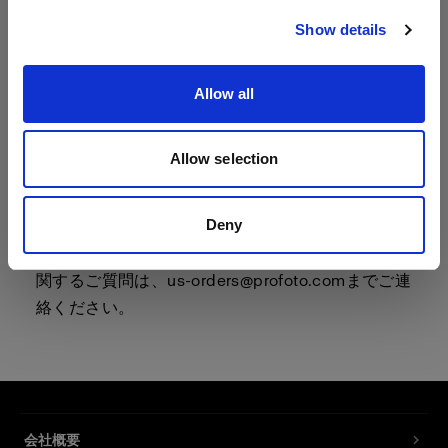
社はすべての製品に動作確認を実施し、Profoto の
Show details
標準保証を付帯して販売しています。
これらのお得なキャンペーンは、米国在住の方限
Allow all
定で、先着順にご利用いただけます。それに伴
い、米国以外にお住まいの方からのご注文、およ
Allow selection
び米国以外へのご配送はお受けできません。
Deny
デモ機はファイナルセールです。割引は、決済時
にデモ機に自動で追加されます。デモ機の販売に
関するご質問は、
us-orders@profoto.com
までご連
絡ください。
会社概要