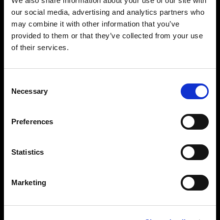
We also share information about your use of our site with
Profoto StyleShoots Vertical は、統一された無背
our social media, advertising and analytics partners who
景の写真をスピーディーかつ簡単に撮影できま
may combine it with other information that you’ve
す。自由な演出を求めるブランドなら、カスタマ
provided to them or that they’ve collected from your use
イズできるセットアップを活用することで、比類
のないライトシェーピングを実現でき、ブランド
of their services.
の存在感を際立たせる 1 枚に仕上げることができま
す。
Consent
Necessary
Selection
Preferences
Statistics
Marketing