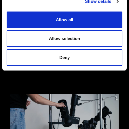
Show details
ファッションフラットレイ写真
Profoto のフラットレイ撮影向け製品なら、ファッ
Allow all
ション関連の e コマースの日々変動するニーズに
合わせて、高品質の製品写真を撮影でき、コンバ
ージョン率の増加につなげることができます。
Allow selection
Profoto では、効率化が図れる、使い勝手のいい
Profoto StyleShoots Horizontal や、創造力を柔軟
かつフルに発揮できるライトとライトシェーピン
Deny
グツールのセットアップをご用意しています。