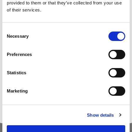
provided to them or that they’ve collected from your use
of their services.
Nous
pensons
que
vous
vous
trouvez
ici :
Cyprus
.
35,00 €
Mettre à jour votre emplacement ?
TVA incluse
Consent
Necessary
29,41 €
Hors TVA
En stock
Selection
Pays
Ajouter au panier
Preferences
Cyprus
Statistics
Langue
Livraison et retour
Français
Marketing
Visiter le site
Caractéristiques :
Show details