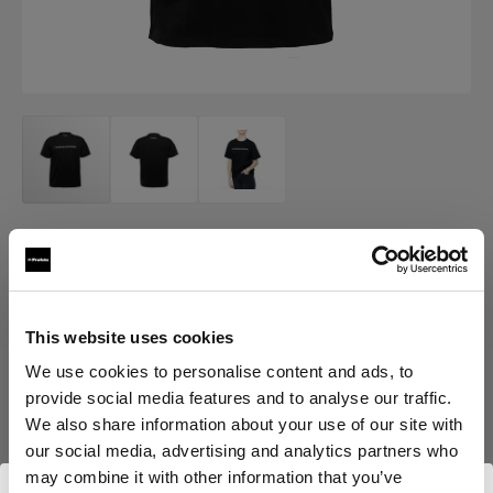
MERCH
Profoto T-shirt Pro
(
0
)
This website uses cookies
We use cookies to personalise content and ads, to
provide social media features and to analyse our traffic.
Choisissez une variante :
We also share information about your use of our site with
our social media, advertising and analytics partners who
Sélectionné
may combine it with other information that you’ve
Profoto T-shirt Pro L