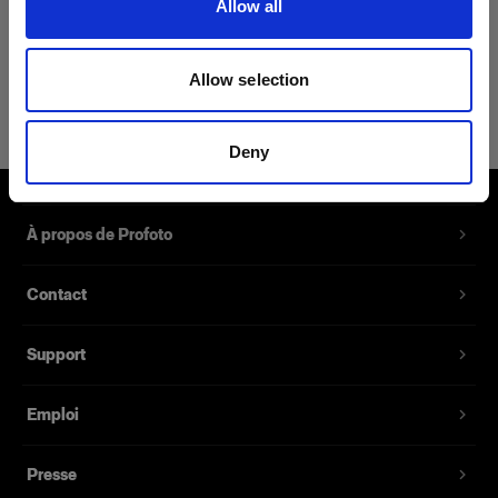
Allow all
Détails du produit
Allow selection
Profoto T-shirt Pro L
Le T-shirt du fier utilisateur Profoto
Deny
Référence du produit
:
510073
À propos de Profoto
Rehaussez votre style vestimentaire avec notre
nouveau T-shirt Pro : un vêtement professionnel
Contact
conçu dans un souci de confort et d’élégance.
Fabriqué à partir d'un mélange de 62 % de coton,
35 % de polyester et 3 % de soie, il permet de
Support
préserver confort et élégance, quel que soit le
lieu, le cadre ou les conditions. Avec une
Emploi
sensation de douceur sur la peau et un style
cintré, le T-shirt Pro vous mettra vraiment dans la
Presse
peau d'un pro de Profoto.