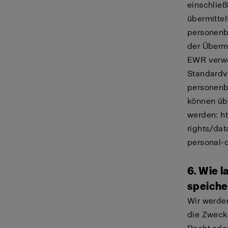
einschließ
übermitte
personenb
der Überm
EWR verwe
Standardv
personenb
können üb
werden:
h
rights/dat
personal-d
6. Wie 
speiche
Wir werden
die Zwecke