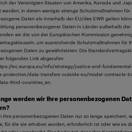
lich der Vereinigten Staaten von Amerika, Kanada und Jap
lt werden, in denen weniger strenge Schutzmaßnahmen für
ezogene Daten als innerhalb der EU/des EWR gelten könn
ittlung personenbezogener Daten in Länder außerhalb der
nden wir die von der Europäischen Kommission genehmi
ertragsklauseln, um ausreichende Schutzmaßnahmen für I
ezogenen Daten zu gewährleisten. Die Standardvertragskl
er folgenden Link abgerufen
ttps://ec.europa.eu/info/strategy/justice-and-fundamental
a-protection/data-transfers-outside-eu/model-contracts-tr
ata-third-countries_en.
lange werden wir Ihre personenbezogenen Da
rn?
 Ihre personenbezogenen Daten nur so lange speichern, wi
, für die sie erhoben wurden, erforderlich ist oder wie es d