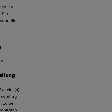
gen. Zu
 Sie
inden Sie
t
en
beitung
Zwecke (a)
envertrag
n zu den
echtigten