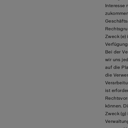
Interesse
zukommen 
Geschäfts
Rechtsgru
Zweck (e) 
Verfügung 
Bei der V
wir uns je
auf die Pl
die Verwen
Verarbeit
ist erford
Rechtsvors
können. D
Zweck (g) 
Verwaltun