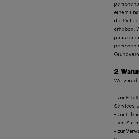
personenb
einem unse
die Daten
erheben. W
personenbe
personenb
Grundvero
2. Waru
Wir verar
- zur Erfü
Services a
- zur Erbr
- um Sie m
- zur Ver