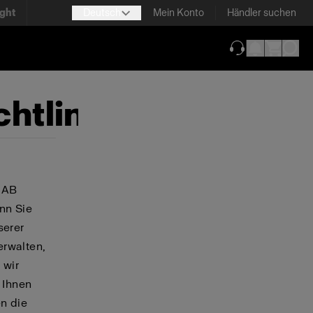
ight
Deutsch
Mein Konto
Händler suchen
(wird in neuem T
htlinie
o AB
nn Sie
serer
rwalten,
 wir
 Ihnen
en die