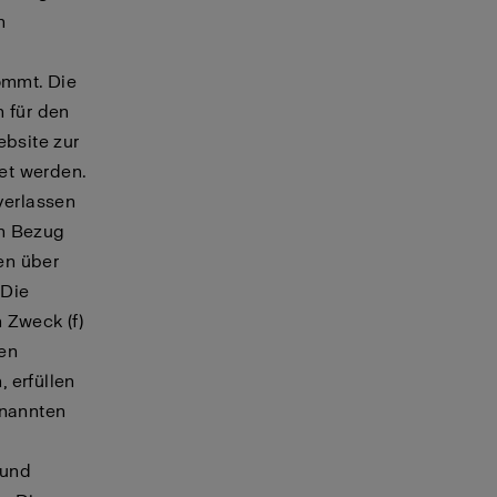
n
ommt. Die
 für den
ebsite zur
et werden.
verlassen
in Bezug
en über
 Die
 Zweck (f)
den
 erfüllen
enannten
 und