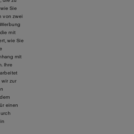
, die zu
 wie Sie
m von zwei
e Werbung
die mit
rt, wie Sie
e
nhang mit
. Ihre
arbeitet
 wir zur
en
u dem
ür einen
durch
in