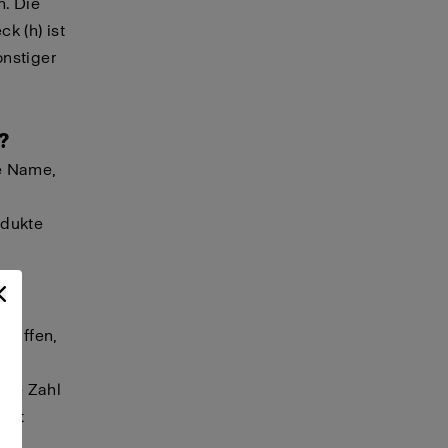
. Die
k (h) ist
onstiger
?
ie Name,
odukte
en?
riffen,
Die Zahl
ist