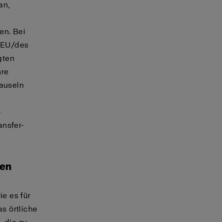
an,
en. Bei
 EU/des
gten
hre
auseln
-
ansfer-
ten
e es für
as örtliche