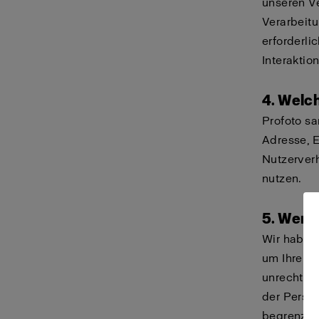
unseren V
Verarbeit
erforderli
Interakti
4. Welc
Profoto sa
Adresse, E
Nutzerver
nutzen.
5. Wer 
Wir haben
um Ihre p
unrechtmä
der Perso
begrenzt. 