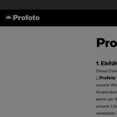
Pro
1. Einfü
Diese Date
(„
Profoto
unsere We
Anwendung
wenn wir I
unsere Li
verwalten 