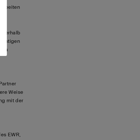
arbeiten
nnerhalb
zentigen
n zu
Partner
dere Weise
ng mit der
des EWR,