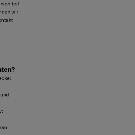
rson bei
nnen wir
ontakt
aten?
ecke:
 und
y;
nen