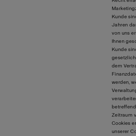
Recht erla
Marketing
Kunde sind
Jahren dan
von uns er
Ihnen gesc
Kunde sind
gesetzlic
dem Vertr
Finanzdate
werden, we
Verwaltun
verarbeite
betreffend
Zeitraum v
Cookies e
unserer
Co