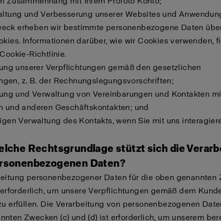
im Zusammenhang mit Ihrem Profoto Konto;
waltung und Verbesserung unserer Websites und Anwendun
eck erheben wir bestimmte personenbezogene Daten über
okies. Informationen darüber, wie wir Cookies verwenden, f
 Cookie-Richtlinie.
llung unserer Verpflichtungen gemäß den gesetzlichen
gen, z. B. der Rechnungslegungsvorschriften;
llung und Verwaltung von Vereinbarungen und Kontakten mi
en und anderen Geschäftskontakten; und
tigen Verwaltung des Kontakts, wenn Sie mit uns interagier
welche Rechtsgrundlage stützt sich die Verar
ersonenbezogenen Daten?
beitung personenbezogener Daten für die oben genannten 
t erforderlich, um unsere Verpflichtungen gemäß dem Kund
zu erfüllen. Die Verarbeitung von personenbezogenen Date
nten Zwecken (c) und (d) ist erforderlich, um unserem ber