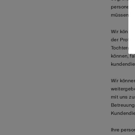
personenb
müssen, h
Wir könne
der Profo
Tochterge
können, fa
kundendie
Wir könne
weitergebe
mit uns z
Betreuung 
Kundendie
Ihre pers