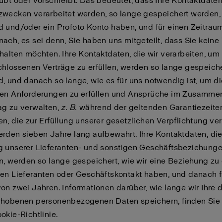
ubt oder vorschreibt. Das bedeutet, dass Ihre Kontaktdaten
zwecken verarbeitet werden, so lange gespeichert werden,
 und/oder ein Profoto Konto haben, und für einen Zeitrau
ach, es sei denn, Sie haben uns mitgeteilt, dass Sie kein
halten möchten. Ihre Kontaktdaten, die wir verarbeiten, um 
hlossenen Verträge zu erfüllen, werden so lange gespeiche
, und danach so lange, wie es für uns notwendig ist, um di
hen Anforderungen zu erfüllen und Ansprüche im Zusamme
ag zu verwalten,
z. B.
während der geltenden Garantiezeiten
n, die zur Erfüllung unserer gesetzlichen Verpflichtung ver
rden sieben Jahre lang aufbewahrt. Ihre Kontaktdaten, die
g unserer Lieferanten- und sonstigen Geschäftsbeziehung
n, werden so lange gespeichert, wie wir eine Beziehung z
en Lieferanten oder Geschäftskontakt haben, und danach f
on zwei Jahren. Informationen darüber, wie lange wir Ihre 
rhobenen personenbezogenen Daten speichern, finden Sie 
okie-Richtlinie
.