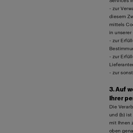
Services 
- zur Ver
diesem Zw
mittels Co
in unserer
- zur Erfü
Bestimmun
- zur Erfü
Lieferant
- zur sons
3. Auf 
Ihrer p
Die Verar
und (b) is
mit Ihnen 
oben genan