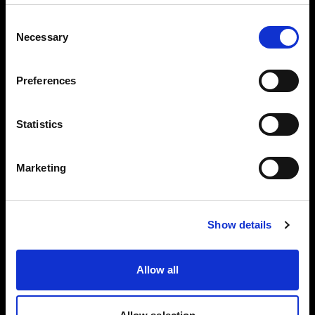
Consent
Necessary
Selection
ソフトウェアでスタジオ
Preferences
をパワーアップ
Statistics
Profoto ハードウェアとシームレスに連携で
きる ProStudio ソフトウェアスイートは、企
Marketing
画から編集までサポートできるように設計さ
れています。
Show details
Allow all