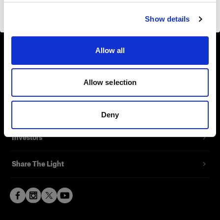
About us
Visiter le site
Show details
Contact
Allow all
Support
Allow selection
Careers
Press
Deny
Investors
Share The Light