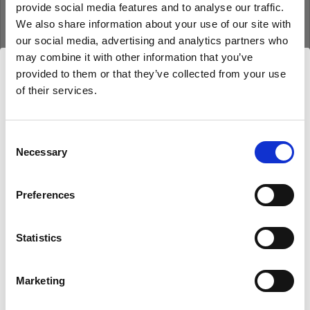
provide social media features and to analyse our traffic.
Mot de passe
We also share information about your use of our site with
our social media, advertising and analytics partners who
may combine it with other information that you’ve
Se souvenir de moi
Mot de passe oublié ?
provided to them or that they’ve collected from your use
of their services.
Nous
pensons
que
vous
vous
trouvez
ici :
Se connecter
Hungary
.
Mettre à jour votre emplacement ?
Consent
Necessary
Selection
Nouvel utilisateur Profoto ?
Pays
Preferences
S’inscrire
Hungary
Statistics
Langue
Français
Marketing